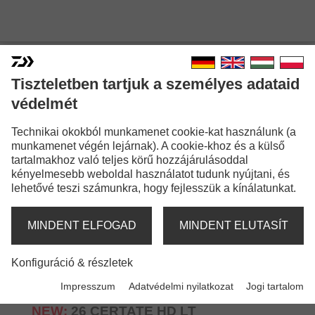
Tiszteletben tartjuk a személyes adataid
ÚJ: ORSÓK
védelmét
Technikai okokból munkamenet cookie-kat használunk (a
munkamenet végén lejárnak). A cookie-khoz és a külső
tartalmakhoz való teljes körű hozzájárulásoddal
kényelmesebb weboldal használatot tudunk nyújtani, és
lehetővé teszi számunkra, hogy fejlesszük a kínálatunkat.
MINDENT ELFOGAD
MINDENT ELUTASÍT
Konfiguráció & részletek
Impresszum
Adatvédelmi nyilatkozat
Jogi tartalom
NEW:
26 CERTATE HD LT