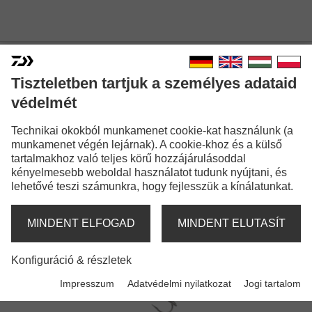
WOBBLEREK
Tiszteletben tartjuk a személyes adataid
védelmét
Technikai okokból munkamenet cookie-kat használunk (a
Előző
1
2
Következő
munkamenet végén lejárnak). A cookie-khoz és a külső
tartalmakhoz való teljes körű hozzájárulásoddal
kényelmesebb weboldal használatot tudunk nyújtani, és
lehetővé teszi számunkra, hogy fejlesszük a kínálatunkat.
MINDENT ELFOGAD
MINDENT ELUTASÍT
Konfiguráció & részletek
Impresszum
Adatvédelmi nyilatkozat
Jogi tartalom