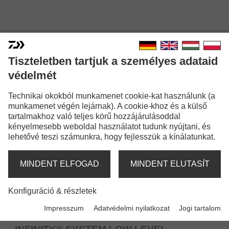
PONTYOZÓ TÁSKÁK
Tiszteletben tartjuk a személyes adataid
védelmét
Technikai okokból munkamenet cookie-kat használunk (a
munkamenet végén lejárnak). A cookie-khoz és a külső
tartalmakhoz való teljes körű hozzájárulásoddal
kényelmesebb weboldal használatot tudunk nyújtani, és
lehetővé teszi számunkra, hogy fejlesszük a kínálatunkat.
MINDENT ELFOGAD
MINDENT ELUTASÍT
Konfiguráció & részletek
Impresszum
Adatvédelmi nyilatkozat
Jogi tartalom