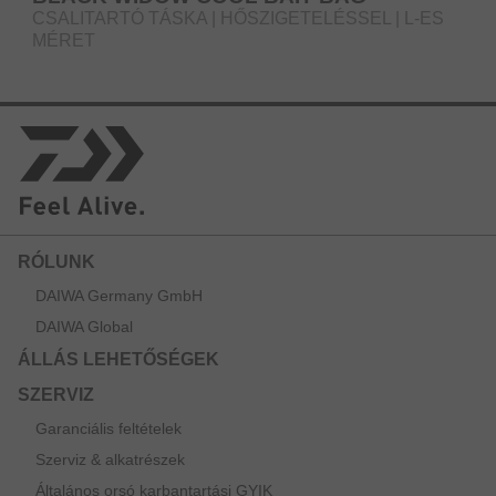
CSALITARTÓ TÁSKA | HŐSZIGETELÉSSEL | L-ES
MÉRET
RÓLUNK
DAIWA Germany GmbH
DAIWA Global
ÁLLÁS LEHETŐSÉGEK
SZERVIZ
Garanciális feltételek
Szerviz & alkatrészek
Általános orsó karbantartási GYIK