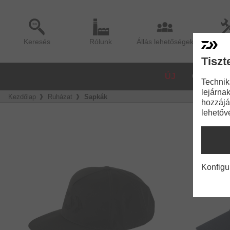
Keresés
Rólunk
Állás lehetőségek
Sze
Tiszt
ÚJ
ORSÓK
Technik
lejárnak
Kezdőlap
Ruházat
Sapkák
hozzájá
lehetőv
Konfigu