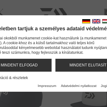
rviz
Kata
eletben tartjuk a személyes adataid védelmé
BOTOK
ZSINÓROK
APRÓCIKKEK
KIEGÉSZÍT
ai okokból munkamenet cookie-kat használunk (a munkamenet
). A cookie-khoz és a külső tartalmakhoz való teljes körű
rulásoddal kényelmesebb weboldal használatot tudunk nyújtani
é teszi számunkra, hogy fejlesszük a kínálatunkat.
SAPKÁK
MINDENT ELFOGAD
MINDENT ELUTASÍT
ráció & részletek
Impresszum
Adatvédelmi nyilatkozat
Jogi