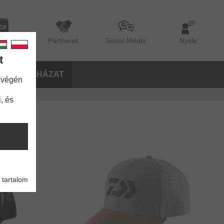
lógus
Partnerek
Social Media
Nyelv
t
ŐK
RUHÁZAT
 végén
, és
 tartalom