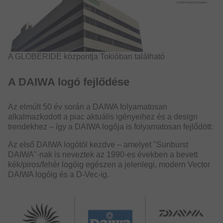
A GLOBERIDE központja Tokióban található
A DAIWA logó fejlődése
Az elmúlt 50 év során a DAIWA folyamatosan
alkalmazkodott a piac aktuális igényeihez és a design
trendekhez – így a DAIWA logója is folyamatosan fejlődött:
Az első DAIWA logótól kezdve – amelyet "Sunburst
DAIWA"-nak is neveztek az 1990-es években a bevett
kék/piros/fehér logóig egészen a jelenlegi, modern Vector
DAIWA logóig és a D-Vec-ig.