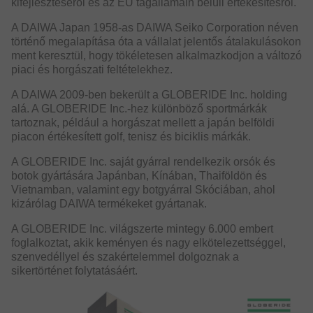
kifejlesztéséről és az EU tagállamain belüli értékesítésről.
A DAIWA Japan 1958-as DAIWA Seiko Corporation néven
történő megalapítása óta a vállalat jelentős átalakulásokon
ment keresztül, hogy tökéletesen alkalmazkodjon a változó
piaci és horgászati feltételekhez.
A DAIWA 2009-ben bekerült a GLOBERIDE Inc. holding
alá. A GLOBERIDE Inc.-hez különböző sportmárkák
tartoznak, például a horgászat mellett a japán belföldi
piacon értékesített golf, tenisz és biciklis márkák.
A GLOBERIDE Inc. saját gyárral rendelkezik orsók és
botok gyártására Japánban, Kínában, Thaiföldön és
Vietnamban, valamint egy botgyárral Skóciában, ahol
kizárólag DAIWA termékeket gyártanak.
A GLOBERIDE Inc. világszerte mintegy 6.000 embert
foglalkoztat, akik keményen és nagy elkötelezettséggel,
szenvedéllyel és szakértelemmel dolgoznak a
sikertörténet folytatásáért.