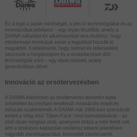
Ez a logó a japán minőséget, a precíz technológiákat és az
innovációkat jelképezi – egy olyan filozófiát, amely a
DAIWA vállalatot és alkalmazottait arra ösztönzi, hogy
mindennapi munkájuk során a legjobbat hozzák ki
magukból. Küldetésünk, hogy örömet és lelkesedést
okozzunk a horgászsport és a rendelkezésre álló
technológiák iránt – egy olyan örömet, amely
generációkon átível.
Innováció az orsótervezésben
A DAIWA különösen az orsótervezés területén tudta
ismételten bizonyítani rendkívüli innovációs erejét és
műszaki szakértelmét. A DAIWA már 1968-ban szenzációt
keltett a világ első "Open-Face" orsó bemutatásával – az
első olyan horgász orsó, amelynek dobja a rotor felett volt,
ami a szokásos kapszulás orsókhoz képest jelentősen
nagyobb zsinórkapacitást, könnyebb zsinórcserét,