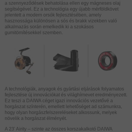
a szennyeződések behatolása ellen egy mágneses olaj
segítségével. Ez a technológia egy újabb mérföldkövet
jelentett a modern orsók fejlesztésében, amely
hasznossága különösen a sós és brakk vizekben való
alkalmazás során emelkedik ki a szokásos
gumitömítésekkel szemben.
A technológiák, anyagok és gyártási eljárások folyamatos
fejlesztése új innovációkat és világhírnevet eredményezett.
Ez teszi a DAIWA céget igazi innovációs vezetővé a
horgászat színterén, emellett lehetőséget ad számunkra,
hogy olyan horgászfelszereléseket alkossunk, melyek
növelik a horgászat élményét.
A 23' Airity – szinte az összes korszakalkotó DAIWA