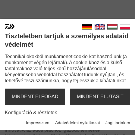
DAIWA TÖRTÉNELEM
Tiszteletben tartjuk a személyes adataid
védelmét
A DAIWA márka az egyik legnagyobb és legismertebb
Technikai okokból munkamenet cookie-kat használunk (a
horgászfelszerelés gyártó világszerte. A márka a világ
munkamenet végén lejárnak). A cookie-khoz és a külső
számos helyén található kereskedelmi és fejlesztési
tartalmakhoz való teljes körű hozzájárulásoddal
központjával az elmúlt 60 év kiemelkedő sikertörténetére
kényelmesebb weboldal használatot tudunk nyújtani, és
tekinthet vissza. A DAIWA központja az anyavállalat, a
lehetővé teszi számunkra, hogy fejlesszük a kínálatunkat.
GLOBERIDE Inc. tokiói központja mellett található, ahol
mintegy 600 alkalmazott dolgozik. Emellett USA-ban,
Ausztráliában, Kínában, Szingapúrban, Thaiföldön,
MINDENT ELFOGAD
MINDENT ELUTASÍT
Tajvanon és Európában is rendelkezik leányvállalatokkal.
Európán belül Németországban, Franciaországban,
Olaszországban és az Egyesült Királyságban. Ez a négy
Konfiguráció & részletek
cég saját, független termékfejlesztési és értékesítési
Impresszum
Adatvédelmi nyilatkozat
Jogi tartalom
részleggel rendelkezik, amelyek gondoskodnak az
innovatív, az adott piachoz igazodó termékek