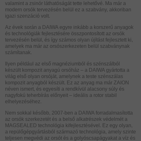
valamint a zsinór láthatóságát tette lehetővé. Ma már a
modern orsók tervezésén belül ez a szabvány, akkoriban
igazi szenzáció volt.
Az évek során a DAIWA egyre inkább a korszerű anyagok
és technológiák fejlesztésére összpontosított az orsók
tervezésén belül, és így számos olyan újítást fejlesztett ki,
amelyek ma már az orsószerkezeten belül szabványnak
számítanak.
Ilyen például az első magnéziumból és szénszálból
készült kompozit anyagú orsóház – a DAIWA gyártotta a
világ első olyan orsóját, amelynek a teste szénszálas
kompozit anyagból készült. Ez az anyag ma már ZAION
néven ismert, és egyesíti a rendkívül alacsony súly és
nagyfokú teherbírás előnyeit – ideális a rotor stabil
elhelyezéséhez.
Nem sokkal később, 2007-ben a DAIWA forradalmasította
az orsók szerkezetét és a belső alkatrészek védelmét a
MAGSEALED technológia kifejlesztésével. Ez egy olyan,
a repülőgépgyártásból származó technológia, amely szinte
teljesen megvédi az orsót és a golyóscsapágyakat a víz és