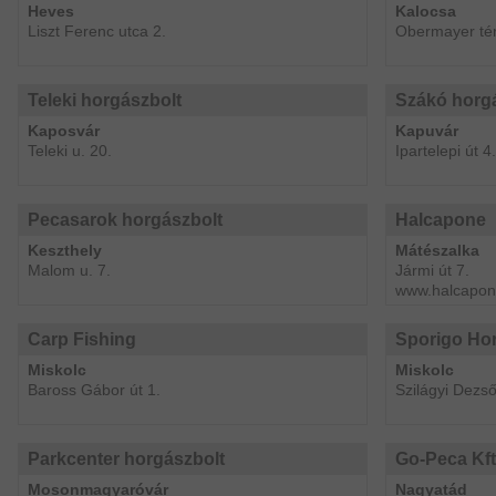
Heves
Kalocsa
Liszt Ferenc utca 2.
Obermayer tér
Teleki horgászbolt
Szákó horg
Kaposvár
Kapuvár
Teleki u. 20.
Ipartelepi út 4.
Pecasarok horgászbolt
Halcapone
Keszthely
Mátészalka
Malom u. 7.
Jármi út 7.
www.halcapon
Carp Fishing
Sporigo Ho
Miskolc
Miskolc
Baross Gábor út 1.
Szilágyi Dezső
Parkcenter horgászbolt
Go-Peca Kft
Mosonmagyaróvár
Nagyatád