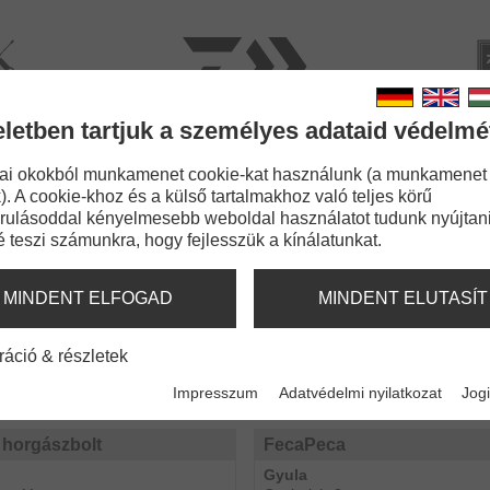
rviz
Kata
eletben tartjuk a személyes adataid védelmé
BOTOK
ZSINÓROK
APRÓCIKKEK
KIEGÉSZÍT
ai okokból munkamenet cookie-kat használunk (a munkamenet
). A cookie-khoz és a külső tartalmakhoz való teljes körű
rulásoddal kényelmesebb weboldal használatot tudunk nyújtani
é teszi számunkra, hogy fejlesszük a kínálatunkat.
MINDENT ELFOGAD
MINDENT ELUTASÍT
Soroksár
Webfishing horgászbolt
ráció & részletek
Budapest
a 8. (Buy-Way)
Nagytétényi út 238.
Impresszum
Adatvédelmi nyilatkozat
Jogi
d.net
www.webfishingcenter.hu
 horgászbolt
FecaPeca
Gyula