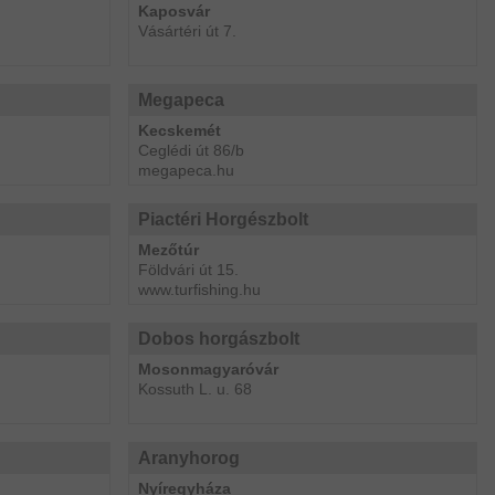
Kaposvár
Vásártéri út 7.
Megapeca
Kecskemét
Ceglédi út 86/b
megapeca.hu
Piactéri Horgészbolt
Mezőtúr
Földvári út 15.
www.turfishing.hu
Dobos horgászbolt
Mosonmagyaróvár
Kossuth L. u. 68
Aranyhorog
Nyíregyháza