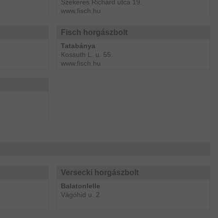
Szekeres Richárd utca 19.
www.fisch.hu
Fisch horgászbolt
Tatabánya
Kossuth L. u. 55.
www.fisch.hu
Versecki horgászbolt
Balatonlelle
Vágóhid u. 2