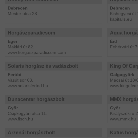
Debrecen
Debrecen
Mester utca 28.
Kishegyesi út 
kapitalis.eu
Horgászparadicsom
Aqua horgá
Eger
Érd
Maklári út 82.
Fehérvári út 7
www.horgaszparadicsom.com
Solaris horgász és vadászbolt
King Of Car
Fertőd
Galgagyörk
Vasút sor 63.
Mácsai út 18/
www.solarisfertod.hu
www.kingofcar
Dunacenter horgászbolt
MMX horgás
Győr
Győr
Csipkegyári utca 11.
Királyszéki u 
www.fisch.hu
www.mmx.hu
Arzenál horgászbolt
Katus horgá