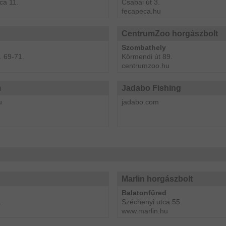
ca 11.
Csabai út 3.
fecapeca.hu
CentrumZoo horgászbolt
Szombathely
. 69-71.
Körmendi út 89.
centrumzoo.hu
m
Jadabo Fishing
u
jadabo.com
Marlin horgászbolt
Balatonfüred
.
Széchenyi utca 55.
www.marlin.hu