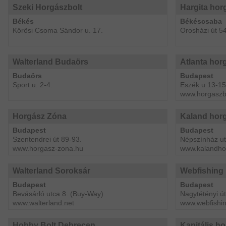
Szeki Horgászbolt
Hargita hor
Békés
Békéscsaba
Kőrösi Csoma Sándor u. 17.
Orosházi út 54
Walterland Budaörs
Atlanta hor
Budaörs
Budapest
Sport u. 2-4.
Eszék u 13-15
www.horgaszb
Horgász Zóna
Kaland hor
Budapest
Budapest
Szentendrei út 89-93.
Népszínház ut
www.horgasz-zona.hu
www.kalandho
Walterland Soroksár
Webfishing 
Budapest
Budapest
Bevásárló utca 8. (Buy-Way)
Nagytétényi út
www.walterland.net
www.webfishin
Hobby Bolt Debrecen
Kapitális h