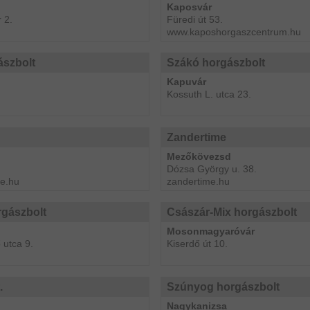
Kaposvár
 2.
Füredi út 53.
www.kaposhorgaszcentrum.hu
ászbolt
Szákó horgászbolt
Kapuvár
Kossuth L. utca 23.
Zandertime
Mezőkövezsd
Dózsa György u. 38.
e.hu
zandertime.hu
rgászbolt
Császár-Mix horgászbolt
Mosonmagyaróvár
 utca 9.
Kiserdő út 10.
.
Szúnyog horgászbolt
Nagykanizsa