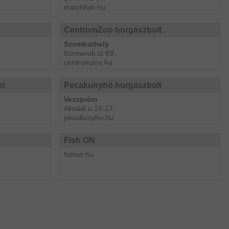
matchfish.hu
CentrumZoo horgászbolt
Szombathely
Körmendi út 89.
centrumzoo.hu
et
Pecakunyhó horgászbolt
Veszprém
Almádi u.15-17.
pecakunyho.hu
Fish ON
fishon.hu