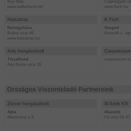
Buy-Way
Csipkegyári ut
www.walterland.net
www.fisch.hu
Halcatraz
K Fish
Nyíregyháza
Szeged
Bujtos utca 46.
Kossuth L. sgt
www.halcatraz.hu
Ady horgászbolt
Carpverzu
Tiszafüred
carpverzum.h
Ady Endre utca 35.
Országos Viszonteladó Partnereink
Ziccer horgászbolt
Ill-Szek Kft
Ajka
Akasztó
Alkotmány u.3.
Fő utca 55-57