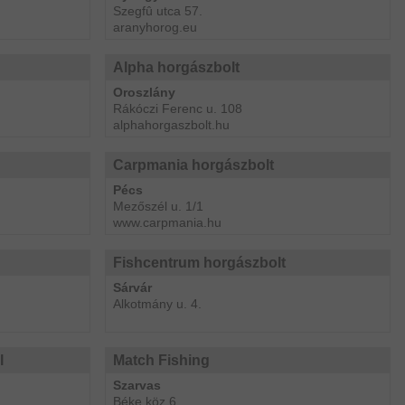
Szegfû utca 57.
aranyhorog.eu
Alpha horgászbolt
Oroszlány
Rákóczi Ferenc u. 108
alphahorgaszbolt.hu
Carpmania horgászbolt
Pécs
Mezőszél u. 1/1
www.carpmania.hu
Fishcentrum horgászbolt
Sárvár
Alkotmány u. 4.
l
Match Fishing
Szarvas
Béke köz 6.