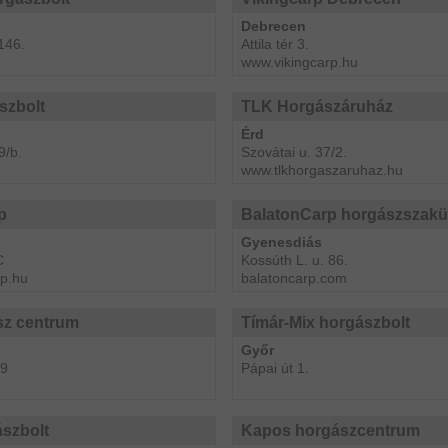
Debrecen
146.
Attila tér 3.
www.vikingcarp.hu
szbolt
TLK Horgászáruház
Érd
9/b.
Szovátai u. 37/2.
www.tlkhorgaszaruhaz.hu
p
BalatonCarp horgászszakü
Gyenesdiás
C
Kossúth L. u. 86.
p.hu
balatoncarp.com
z centrum
Tímár-Mix horgászbolt
Győr
29
Pápai út 1.
szbolt
Kapos horgászcentrum