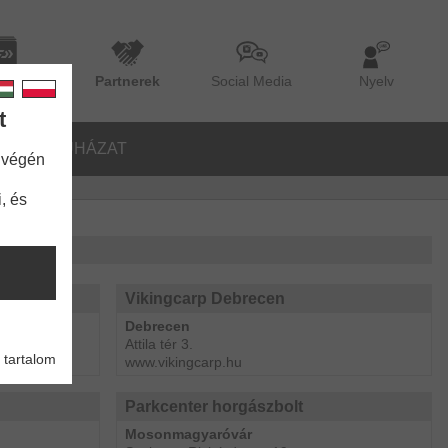
lógus
Partnerek
Social Media
Nyelv
t
ŐK
RUHÁZAT
 végén
, és
Vikingcarp Debrecen
Debrecen
Attila tér 3.
 tartalom
www.vikingcarp.hu
Parkcenter horgászbolt
Mosonmagyaróvár