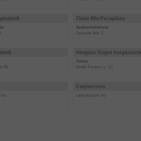
gászbolt
Tímár Mix Pecapláza
ár
Székesfehérvár
3.
Jancsár köz 2.
zbolt
Horgász Sziget horgászüzl
Tolna
a 35.
Deák Ferenc u. 12.
Carpverzum
.hu
carpverzum.hu