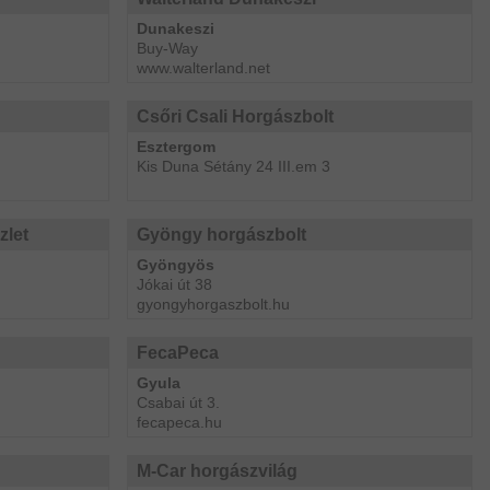
Dunakeszi
Buy-Way
www.walterland.net
Csőri Csali Horgászbolt
Esztergom
Kis Duna Sétány 24 III.em 3
zlet
Gyöngy horgászbolt
Gyöngyös
Jókai út 38
gyongyhorgaszbolt.hu
FecaPeca
Gyula
Csabai út 3.
fecapeca.hu
M-Car horgászvilág