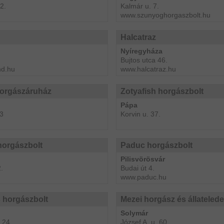
2.
Kalmár u. 7.
www.szunyoghorgaszbolt.hu
Halcatraz
Nyíregyháza
Bujtos utca 46.
nd.hu
www.halcatraz.hu
orgászáruház
Zotyafish horgászbolt
Pápa
-3
Korvin u. 37.
horgászbolt
Paduc horgászbolt
Pilisvörösvár
2.
Budai út 4.
www.paduc.hu
 horgászbolt
Mezei horgász és állatelede
Solymár
 24.
József A. u. 60.