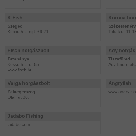
K Fish
Korona hor
Szeged
Székesfehérv
Kossuth L. sgt. 69-71.
Tobak u. 11-1
Fisch horgászbolt
Ady horgás
Tatabánya
Tiszafüred
Kossuth L. u. 55.
Ady Endre utc
www.fisch.hu
Varga horgászbolt
Angryfish
Zalaegerszeg
www.angryfish
Olah út 30.
Jadabo Fishing
jadabo.com