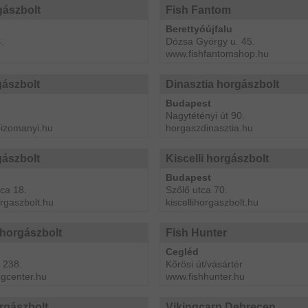
gászbolt
Fish Fantom
Berettyóújfalu
.
Dózsa György u. 45.
www.fishfantomshop.hu
gászbolt
Dinasztia horgászbolt
Budapest
Nagytétényi út 90.
izomanyi.hu
horgaszdinasztia.hu
gászbolt
Kiscelli horgászbolt
Budapest
ca 18.
Szőlő utca 70.
rgaszbolt.hu
kiscellihorgaszbolt.hu
horgászbolt
Fish Hunter
Cegléd
 238.
Kőrösi út/vásártér
gcenter.hu
www.fishhunter.hu
orgászbolt
Vikingcarp Debrecen