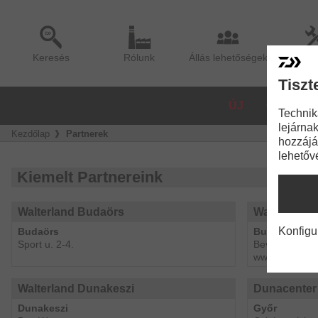
Keresés
Rólunk
Állás lehetőségek
Sze
Tiszt
ÚJ
ORSÓK
Technik
lejárnak
Kezdőlap
Partnerek
hozzájá
lehetőv
Kiemelt Partnereink
Walterland Budaörs
Walterland 
Konfigu
Budaörs
Budapest
Sport u. 2-4.
Bevásárló utc
www.walterlan
Walterland Dunakeszi
Dunacenter
Dunakeszi
Győr