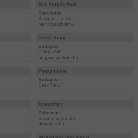
Biai horgászbolt
Biatorbágy
Kossuth L. u. 1/a
biaihorgaszbolt.hu
Fehér Amúr
Budapest
Üllõi út. 649.
horgasz-centrum.hu
Pontymánia
Budapest
Deák Tér 1.
Dreamfish
Debrecen
Böszörményi út 68.
dreamfish.hu
Walterland Dunakeszi