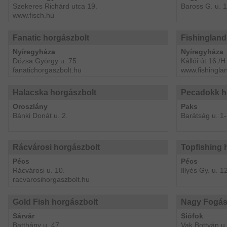
Szekeres Richárd utca 19.
Baross G. u. 1
www.fisch.hu
Fanatic horgászbolt
Fishingland
Nyíregyháza
Nyíregyháza
Dózsa György u. 75.
Kállói út 16./H
fanatichorgaszbolt.hu
www.fishingla
Halacska horgászbolt
Pecadokk h
Oroszlány
Paks
Bánki Donát u. 2.
Barátság u. 1
Rácvárosi horgászbolt
Topfishing 
Pécs
Pécs
Rácvárosi u. 10.
Illyés Gy. u. 1
racvarosihorgaszbolt.hu
Gold Fish horgászbolt
Nagy Fogás
Sárvár
Siófok
Batthány u. 47.
Vak Bottyán u.