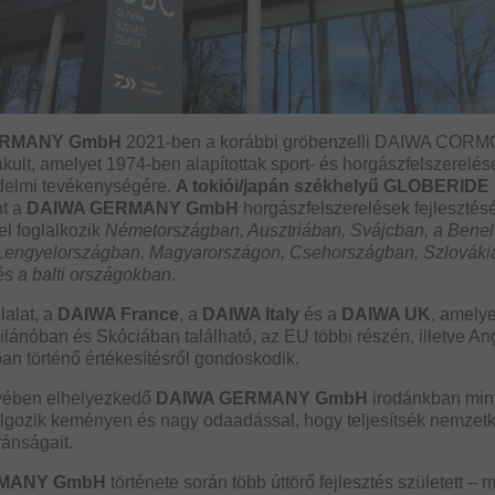
ERMANY GmbH
2021-ben a korábbi gröbenzelli DAIWA CO
ult, amelyet 1974-ben alapítottak sport- és horgászfelszerelés
elmi tevékenységére.
A tokiói/japán székhelyű GLOBERIDE 
nt a
DAIWA GERMANY GmbH
horgászfelszerelések fejlesztés
el foglalkozik
Németországban, Ausztriában, Svájcban, a Bene
Lengyelországban, Magyarországon, Csehországban, Szlováki
s a balti országokban
.
lalat, a
DAIWA France
, a
DAIWA Italy
és a
DAIWA UK
, amely
ánóban és Skóciában található, az EU többi részén, illetve An
n történő értékesítésről gondoskodik.
vében elhelyezkedő
DAIWA GERMANY GmbH
irodánkban min
lgozik keményen és nagy odaadással, hogy teljesítsék nemzetk
vánságait.
MANY GmbH
története során több úttörő fejlesztés született –