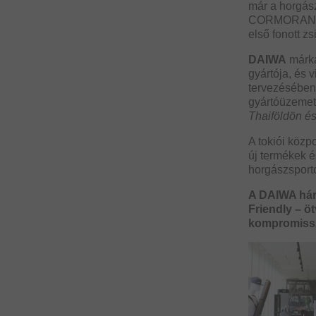
már a horgás
CORMORAN márk
első fonott z
DAIWA
márká
gyártója, és 
tervezésében
gyártóüzemet
Thaiföldön é
A tokiói köz
új termékek é
horgászsporto
A DAIWA háro
Friendly – ö
kompromissz