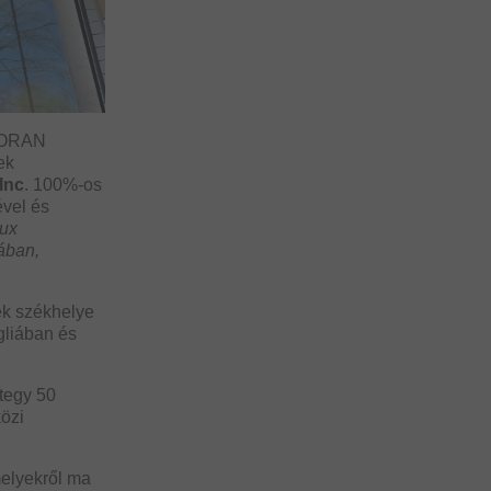
RMORAN
ek
Inc
. 100%-os
ével és
lux
ában,
ek székhelye
gliában és
tegy 50
özi
 melyekről ma