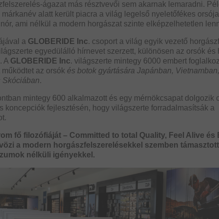
zfelszerelés-ágazat más résztvevői sem akarnak lemaradni. Pé
anév alatt került piacra a világ legelső nyeletőfékes orsója
sinór, ami nélkül a modern horgászat szinte elképzelhetetlen len
jával a
GLOBERIDE Inc
. csoport a világ egyik vezető horgász
világszerte egyedülálló hírnevet szerzett, különösen az orsók é
. A
GLOBERIDE Inc
. világszerte mintegy 6000 embert foglalkoz
 működtet az orsók
és botok gyártására Japánban, Vietnamban
s Skóciában
.
pontban mintegy 600 alkalmazott és egy mérnökcsapat dolgozik
s koncepciók fejlesztésén, hogy világszerte forradalmasítsák a
t.
m fő filozófiáját – Committed to total Quality, Feel Alive és
tvözi a modern horgászfelszerelésekkel szemben támasztott
umok nélküli igényekkel.