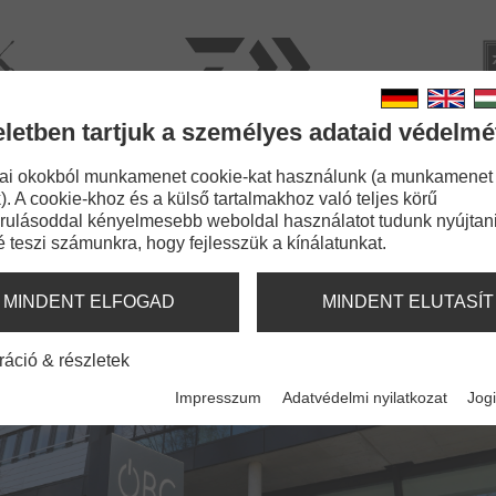
rviz
Kata
eletben tartjuk a személyes adataid védelmé
BOTOK
ZSINÓROK
APRÓCIKKEK
KIEGÉSZÍT
ai okokból munkamenet cookie-kat használunk (a munkamenet
). A cookie-khoz és a külső tartalmakhoz való teljes körű
rulásoddal kényelmesebb weboldal használatot tudunk nyújtani
é teszi számunkra, hogy fejlesszük a kínálatunkat.
 GERMANY GMBH, A JAPÁN
MINDENT ELFOGAD
MINDENT ELUTASÍT
RIDE INC. LEÁNYVÁLLALATA
ráció & részletek
Impresszum
Adatvédelmi nyilatkozat
Jogi