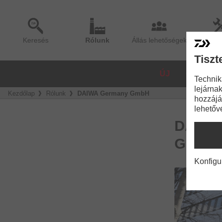
Keresés
Rólunk
Állás lehetőségek
Sze
Tiszt
ÚJ
ORSÓK
Technik
lejárnak
Kezdőlap
Rólunk
DAIWA Germany GmbH
hozzájá
lehetőv
DAIWA
GLOBE
Konfigu