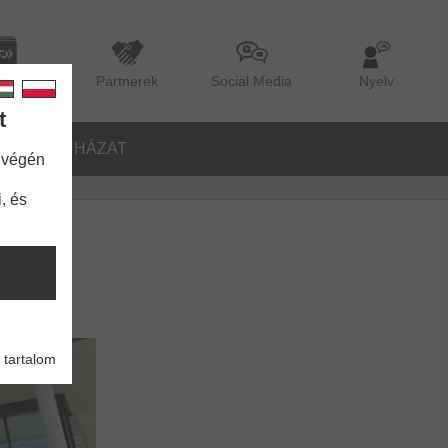
lógus
Partnerek
Social Media
Nyelv
t
ŐK
RUHÁZAT
 végén
, és
 tartalom