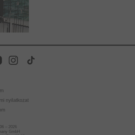
um
i nyilatkozat
lom
006 – 2026
many GmbH