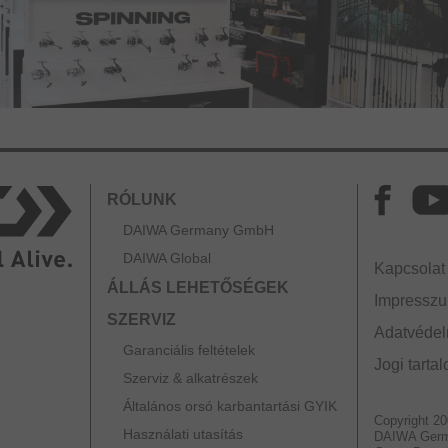
RÓLUNK
DAIWA Germany GmbH
DAIWA Global
Kapcsolat
ÁLLÁS LEHETŐSÉGEK
Impressz
SZERVIZ
Adatvédelm
Garanciális feltételek
Jogi tarta
Szerviz & alkatrészek
Általános orsó karbantartási GYIK
Copyright 2
Használati utasítás
DAIWA Ger