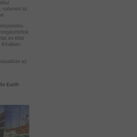
ldául
, valamint az
ne.
felszerelés-
s horgászbotok
tat, és több
, Kínában,
 odaadóan az
 Be Earth