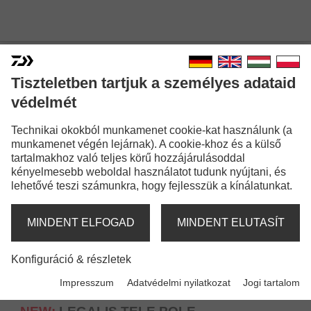
SPICC BOTOK
Tiszteletben tartjuk a személyes adataid
védelmét
Technikai okokból munkamenet cookie-kat használunk (a
munkamenet végén lejárnak). A cookie-khoz és a külső
tartalmakhoz való teljes körű hozzájárulásoddal
kényelmesebb weboldal használatot tudunk nyújtani, és
lehetővé teszi számunkra, hogy fejlesszük a kínálatunkat.
MINDENT ELFOGAD
MINDENT ELUTASÍT
Konfiguráció & részletek
Impresszum
Adatvédelmi nyilatkozat
Jogi tartalom