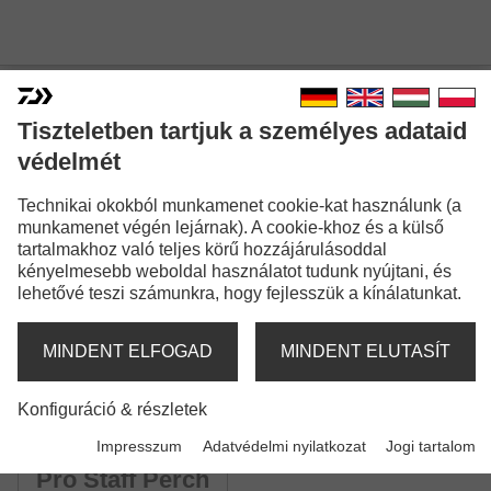
Tiszteletben tartjuk a személyes adataid
védelmét
PRO STAFF SPINNING
Technikai okokból munkamenet cookie-kat használunk (a
munkamenet végén lejárnak). A cookie-khoz és a külső
tartalmakhoz való teljes körű hozzájárulásoddal
kényelmesebb weboldal használatot tudunk nyújtani, és
lehetővé teszi számunkra, hogy fejlesszük a kínálatunkat.
Modellváltozatok: 12
MINDENT ELFOGAD
MINDENT ELUTASÍT
Pro Staff UL Spin
Konfiguráció & részletek
Pergető bot | UL | L
Impresszum
Adatvédelmi nyilatkozat
Jogi tartalom
Pro Staff Perch