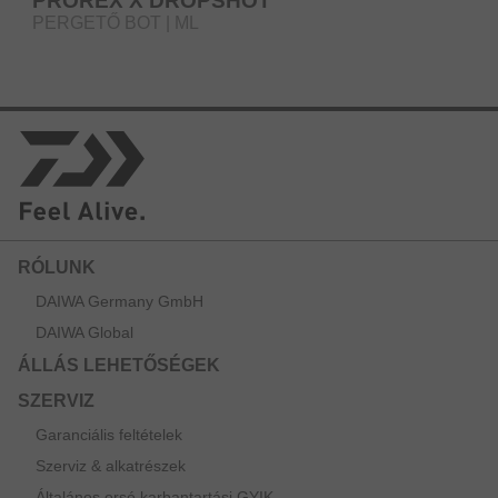
PROREX X DROPSHOT
PERGETŐ BOT | ML
RÓLUNK
DAIWA Germany GmbH
DAIWA Global
ÁLLÁS LEHETŐSÉGEK
SZERVIZ
Garanciális feltételek
Szerviz & alkatrészek
Általános orsó karbantartási GYIK