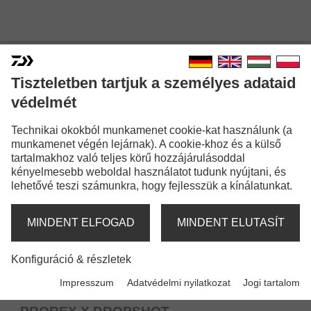
DROPSHOT BOTOK
Tiszteletben tartjuk a személyes adataid
védelmét
Technikai okokból munkamenet cookie-kat használunk (a
munkamenet végén lejárnak). A cookie-khoz és a külső
tartalmakhoz való teljes körű hozzájárulásoddal
kényelmesebb weboldal használatot tudunk nyújtani, és
lehetővé teszi számunkra, hogy fejlesszük a kínálatunkat.
MINDENT ELFOGAD
MINDENT ELUTASÍT
Konfiguráció & részletek
Impresszum
Adatvédelmi nyilatkozat
Jogi tartalom