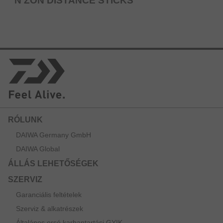
N'ZON DISTANCE STICKS
RÓLUNK
DAIWA Germany GmbH
DAIWA Global
ÁLLÁS LEHETŐSÉGEK
SZERVIZ
Garanciális feltételek
Szerviz & alkatrészek
Általános orsó karbantartási GYIK