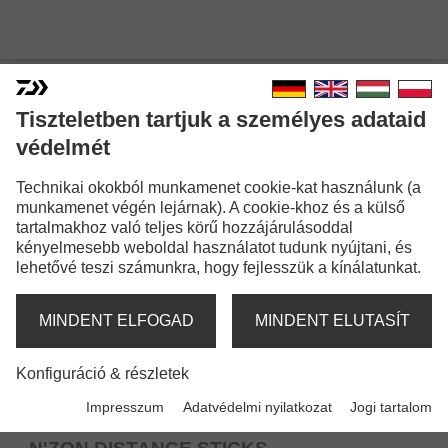
LESZÚRÓK
Tiszteletben tartjuk a személyes adataid
védelmét
Technikai okokból munkamenet cookie-kat használunk (a
munkamenet végén lejárnak). A cookie-khoz és a külső
tartalmakhoz való teljes körű hozzájárulásoddal
kényelmesebb weboldal használatot tudunk nyújtani, és
lehetővé teszi számunkra, hogy fejlesszük a kínálatunkat.
MINDENT ELFOGAD
MINDENT ELUTASÍT
Konfiguráció & részletek
Impresszum
Adatvédelmi nyilatkozat
Jogi tartalom