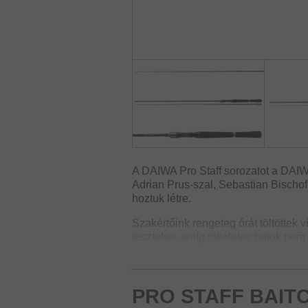
A DAIWA Pro Staff sorozatot a DAIWA
Adrian Prus-szal, Sebastian Bischo
hoztuk létre.
Szakértőink rengeteg órát töltöttek v
tesztelve, amíg tökéletes botok nem 
alkatrészeket, technológiákat és rész
sügér/süllő, a vertikális, a nyíltvíz
tervezték. A csapattagok igényein
PRO STAFF BAIT
csúcstechnológiát építettünk be.