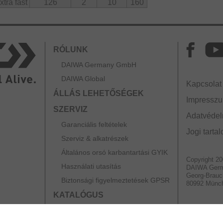
xtra fast
126
2
10
160
RÓLUNK
DAIWA Germany GmbH
DAIWA Global
Kapcsolat
ÁLLÁS LEHETŐSÉGEK
Impressz
SZERVIZ
Adatvédelm
Garanciális feltételek
Jogi tarta
Szerviz & alkatrészek
Általános orsó karbantartási GYIK
Copyright 2
Használati utasítás
DAIWA Ger
Georg-Brauc
Biztonsági figyelmeztetések GPSR
80992 Münc
KATALÓGUS
PARTNEREK