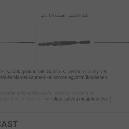
1/5: Cikkszám. 11324-215
 csapattagokkal, Nils Gabsa-val, Marten Laciny-vel,
f-fal és Marcel Asbroek-kel szoros együttműködésben
ízparton a fejlesztés során, számos prototípust
teljes szöveg megjelenítése
készültek. A blank akcióját, a felhasznált
leteket, mint például a nyél hossza, kifejezetten a
i és a csuka/nagy csalis megszállott horgászok számára
ek kielégítése érdekében számos DAIWA
CAST