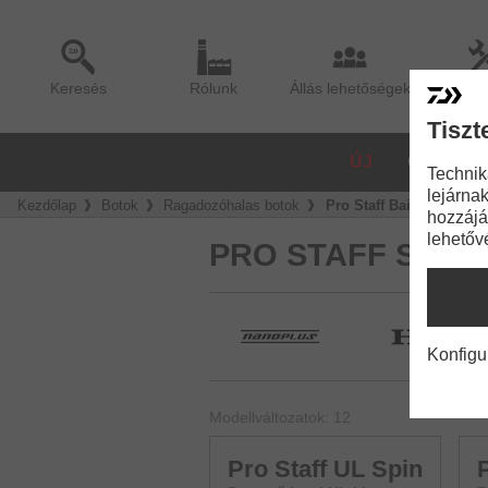
Keresés
Rólunk
Állás lehetőségek
Sze
Tiszt
ÚJ
ORSÓK
Technik
lejárnak
Kezdőlap
Botok
Ragadozóhalas botok
Pro Staff Baitcast
hozzájá
lehetőv
PRO STAFF SPIN
Konfigu
Modellváltozatok: 12
Pro Staff UL Spin