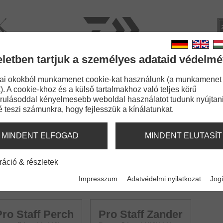
rviz
Kata
eletben tartjuk a személyes adataid védelmé
BOTOK
ZSINÓROK
APRÓCIKKEK
KIEGÉSZÍT
ai okokból munkamenet cookie-kat használunk (a munkamenet
). A cookie-khoz és a külső tartalmakhoz való teljes körű
rulásoddal kényelmesebb weboldal használatot tudunk nyújtani
é teszi számunkra, hogy fejlesszük a kínálatunkat.
NING
MINDENT ELFOGAD
MINDENT ELUTASÍT
ráció & részletek
Impresszum
Adatvédelmi nyilatkozat
Jogi
Pro Staff Perch
Pro Staff Zander