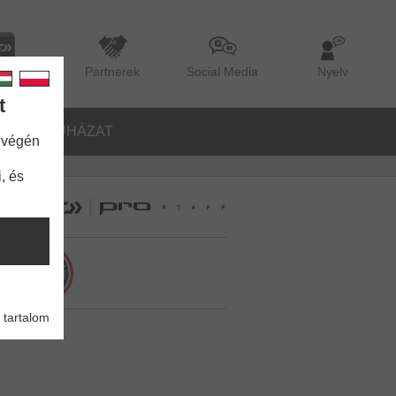
lógus
Partnerek
Social Media
Nyelv
t
ŐK
RUHÁZAT
 végén
, és
 tartalom