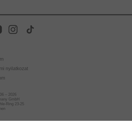
um
i nyilatkozat
lom
006 – 2026
many GmbH
hle-Ring 23-25
hen