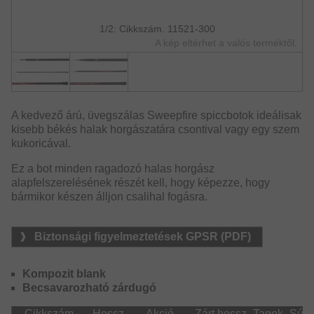
1/2: Cikkszám. 11521-300
A kép eltérhet a valós terméktől.
A kedvező árú, üvegszálas Sweepfire spiccbotok ideálisak
kisebb békés halak horgászatára csontival vagy egy szem
kukoricával.
Ez a bot minden ragadozó halas horgász
alapfelszerelésének részét kell, hogy képezze, hogy
bármikor készen álljon csalihal fogásra.
Biztonsági figyelmeztetések GPSR (PDF)
Kompozit blank
Becsavarozható zárdugó
Cikkszám.
Hossz
Akció
Zárt hossz
Tagok
Súly