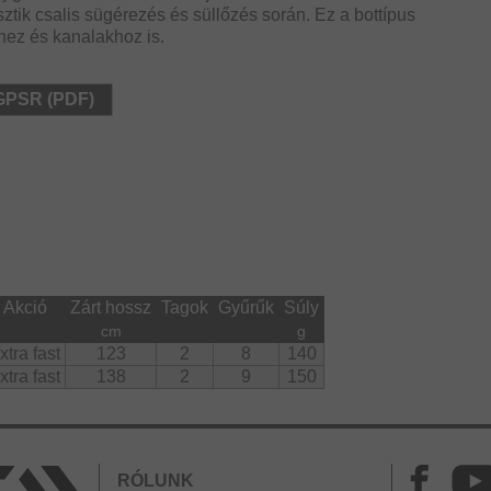
ztik csalis sügérezés és süllőzés során. Ez a bottípus
hez és kanalakhoz is.
 GPSR (PDF)
Akció
Zárt hossz
Tagok
Gyűrűk
Súly
cm
g
xtra fast
123
2
8
140
xtra fast
138
2
9
150
RÓLUNK