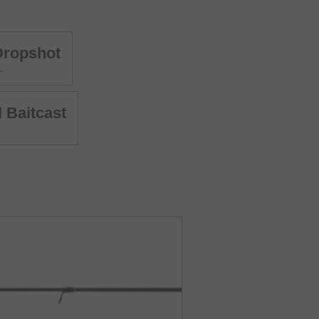
Dropshot
L
l Baitcast