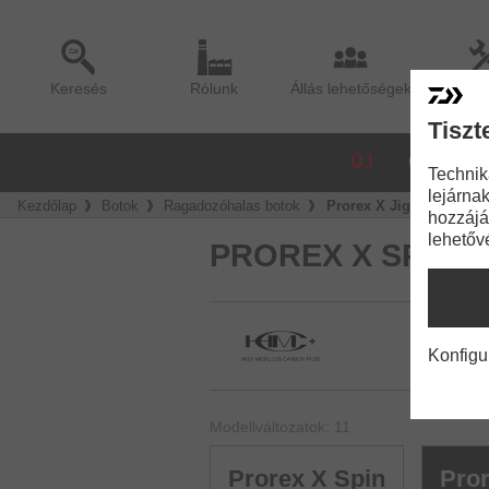
Keresés
Rólunk
Állás lehetőségek
Sze
Tiszt
ÚJ
ORSÓK
Technik
lejárnak
Kezdőlap
Botok
Ragadozóhalas botok
Prorex X Jiggerspin
hozzájá
lehetőv
PROREX X SPINN
Konfigu
Modellváltozatok: 11
Prorex X Spin
Pror