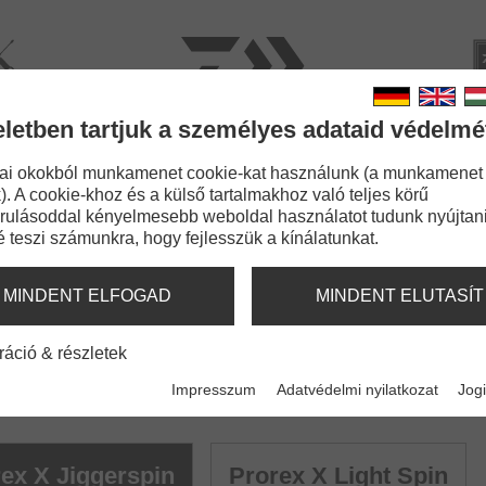
rviz
Kata
eletben tartjuk a személyes adataid védelmé
BOTOK
ZSINÓROK
APRÓCIKKEK
KIEGÉSZÍT
ai okokból munkamenet cookie-kat használunk (a munkamenet
). A cookie-khoz és a külső tartalmakhoz való teljes körű
rulásoddal kényelmesebb weboldal használatot tudunk nyújtani
é teszi számunkra, hogy fejlesszük a kínálatunkat.
ING
MINDENT ELFOGAD
MINDENT ELUTASÍT
ráció & részletek
Impresszum
Adatvédelmi nyilatkozat
Jogi
ex X Jiggerspin
Prorex X Light Spin