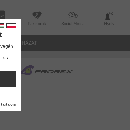
lógus
Partnerek
Social Media
Nyelv
t
ŐK
RUHÁZAT
 végén
, és
 tartalom