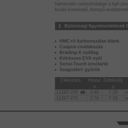
halvesztés valószínűsége a ligh plas
kiváló kisméretű, könnyű wobblerek
Biztonsági figyelmeztetések
HMC+® karbonszálas blank
Csapos csatlakozás
Brading-X nyéltag
Kétrészes EVA nyél
Sensi-Touch orsótartó
Seaguide® gyűrűk
Cikkszám.
Hossz
Dobósúly
m
g
11287-245
2.40
7-28
e
11287-275
2.70
7-28
e