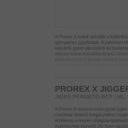
A Prorex X botok akcióját a különbö
igényeihez igazítottuk. A prémium
súlyáról, gyors akciójáról és hatalm
vékony blank kialakítását teszi lehet
karbonszálas X-borítás a blank felül
nagyon könnyű Seaguide gyűrűk kerá
megakadályozzák a dobás közbeni gu
akciójához és kivételes egyensúlyá
PROREX X JIGGE
A Prorex X botszéria széles válasz
válfajához megfelelő típust kínál.
JIGES PERGETŐ BOT | ML
A Prorex X sorozat extra gyors jiges
csalikkal történő horgászathoz sügér
érzékeny a meder végigtapogatásáho
nyélrészhez közvetít. Az ilyen típus