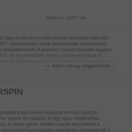
Cikkszám. 11287-245
ző lágy és kemény csalis pergető technikák speciális
 HMC+ karbonszálas blank gondoskodik a bot könnyű
as erőtartalékairól. A prémium csapos illesztés nagyon
ővé, és így jelentősen javítja a bot egyensúlyát. A
etén stabilitást és rendkívüli megjelenést kölcsönöz. A
teljes szöveg megjelenítése
mia betétekkel és speciális keretekkel
bancot, és jelentősen hozzájárulnak a bot gyors
hoz.
RSPIN
téka a modern pergetőhorgászat szinte minden
 pergető botja ideális választás könnyű plasztik
re, süllőre és csukára. A lágy spicc megfelelően
z. A merev gerinc minden kapást közvetlenül a
ú jiges botok használatakor jelentősen csökkenthető a