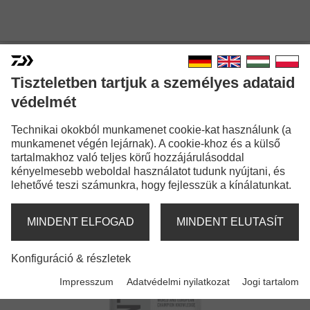
Tiszteletben tartjuk a személyes adataid
védelmét
Technikai okokból munkamenet cookie-kat használunk (a
ADVANTAGE
munkamenet végén lejárnak). A cookie-khoz és a külső
tartalmakhoz való teljes körű hozzájárulásoddal
kényelmesebb weboldal használatot tudunk nyújtani, és
lehetővé teszi számunkra, hogy fejlesszük a kínálatunkat.
Aprócikkek
MINDENT ELFOGAD
MINDENT ELUTASÍT
Konfiguráció & részletek
Impresszum
Adatvédelmi nyilatkozat
Jogi tartalom