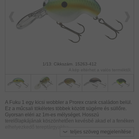
1/13: Cikkszám. 15263-412
A kép eltérhet a valós terméktől.
A Fuku 1 egy kicsi wobbler a Prorex crank családon belül.
Ez a műcsali tökéletes többek között sügérre és süllőre.
Gyorsan eléri az 1m-es mélységet. Hosszú
terelőlapkájának köszönhetően kevésbé akad el a fenéken
elhelyezkedő tereptárgyakba.
teljes szöveg megjelenítése
Nagy felhajtóereje miatt kiválóan használható vízalatti