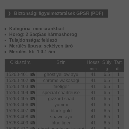
sziklák és zátonyok körül – ha belazítjuk a zsinórt, a
wobbler gyorsan a felúszik a felszinre, így el tudjuk kerülni
Biztonsági figyelmeztetések GPSR (PDF)
az elakadást. Egyedi testkialakításnak köszönhetően nem
akadnak össze a horgai.
Kategória: mini crankbait
Horog: 2 SaqSas hármashorog
Tulajdonsága: felúszó
Merülés típusa: sekélyen járó
Merülés: kb. 1.0-1.5m
Cikkszám.
Szín
Hossz
Súly
Tart.
mm
g
db
15263-401
ghost yellow ayu
41
6.5
1
15263-402
chrome wakasagi
41
6.5
1
15263-403
firetiger
41
6.5
1
15263-404
special chartreuse
41
6.5
1
15263-405
gizzard shad
41
6.5
1
15263-406
yummi
41
6.5
1
15263-407
black gold
41
6.5
1
15263-408
spawn ayu
41
6.5
1
15263-409
blue tiger
41
6.5
1
15263-410
ghost purple wakasagi
41
6.5
1