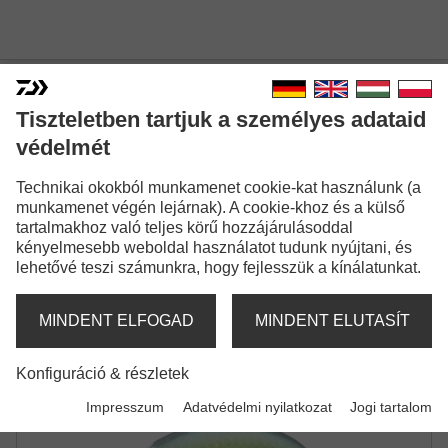
Tiszteletben tartjuk a személyes adataid
védelmét
PROREX CHIBI FUKU FUKU
Technikai okokból munkamenet cookie-kat használunk (a
CRANK
munkamenet végén lejárnak). A cookie-khoz és a külső
tartalmakhoz való teljes körű hozzájárulásoddal
CRANKBAIT
kényelmesebb weboldal használatot tudunk nyújtani, és
lehetővé teszi számunkra, hogy fejlesszük a kínálatunkat.
MINDENT ELFOGAD
MINDENT ELUTASÍT
Konfiguráció & részletek
Impresszum
Adatvédelmi nyilatkozat
Jogi tartalom