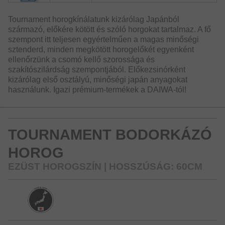
Tournament horogkínálatunk kizárólag Japánból
származó, előkére kötött és szóló horgokat tartalmaz. A fő
szempont itt teljesen egyértelműen a magas minőségi
sztenderd, minden megkötött horogelőkét egyenként
ellenőrzünk a csomó kellő szorossága és
szakítószilárdság szempontjából. Előkezsinórként
kizárólag első osztályú, minőségi japán anyagokat
használunk. Igazi prémium-termékek a DAIWA-tól!
TOURNAMENT BODORKÁZÓ
HOROG
EZÜST HOROGSZÍN | HOSSZÚSÁG: 60CM