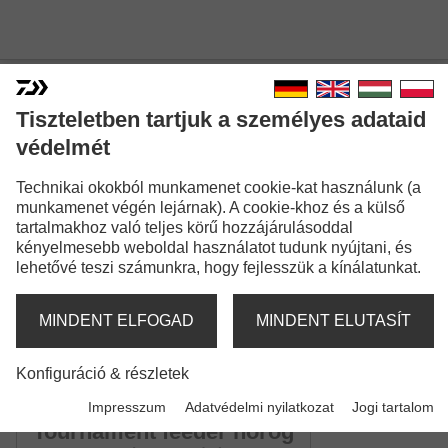
Tiszteletben tartjuk a személyes adataid
védelmét
TOURNAMENT
ELŐREKÖTÖTT HORGOK
Technikai okokból munkamenet cookie-kat használunk (a
munkamenet végén lejárnak). A cookie-khoz és a külső
Modellváltozatok: 14
tartalmakhoz való teljes körű hozzájárulásoddal
kényelmesebb weboldal használatot tudunk nyújtani, és
Tournament angolnázó horog
lehetővé teszi számunkra, hogy fejlesszük a kínálatunkat.
Bronz horogszín | Hosszúság: 60cm
MINDENT ELFOGAD
MINDENT ELUTASÍT
Tournament keszegező horog
Piros horogszín | Hosszúság: 70cm
Konfiguráció & részletek
Impresszum
Adatvédelmi nyilatkozat
Jogi tartalom
Tournament feeder horog