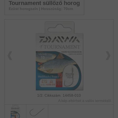
Tournament süllőző horog
Ezüst horogszín | Hosszúság: 70cm
1/2: Cikkszám. 14458-010
A kép eltérhet a valós terméktől.