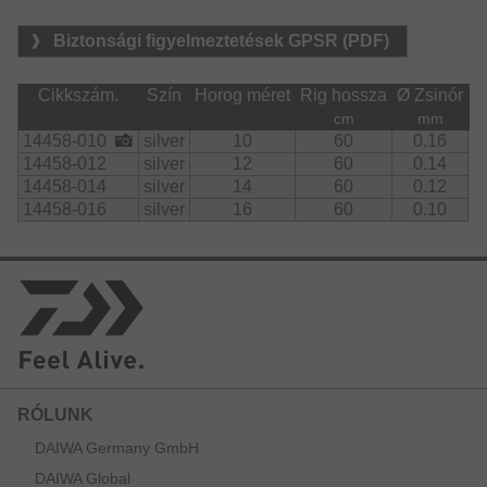
Biztonsági figyelmeztetések GPSR (PDF)
Cikkszám.
Szín
Horog méret
Rig hossza
Ø Zsinór
Ta
cm
mm
14458-010
silver
10
60
0.16
14458-012
silver
12
60
0.14
14458-014
silver
14
60
0.12
14458-016
silver
16
60
0.10
RÓLUNK
DAIWA Germany GmbH
DAIWA Global