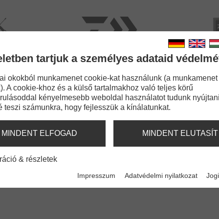
rviz
Kata
eletben tartjuk a személyes adataid védelmé
BOTOK
ZSINÓROK
APRÓCIKKEK
KIEGÉSZÍ
ai okokból munkamenet cookie-kat használunk (a munkamenet
). A cookie-khoz és a külső tartalmakhoz való teljes körű
k
Super Safe Lure Swivel Type II
rulásoddal kényelmesebb weboldal használatot tudunk nyújtani
é teszi számunkra, hogy fejlesszük a kínálatunkat.
 SWIVEL TYPE II
CCSAL | EXTRA ERŐS
MINDENT ELFOGAD
MINDENT ELUTASÍT
ráció & részletek
Impresszum
Adatvédelmi nyilatkozat
Jogi