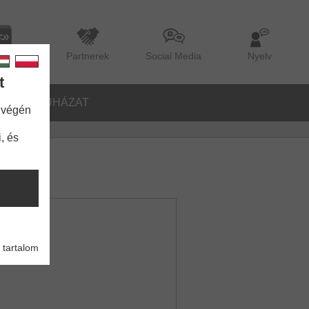
lógus
Partnerek
Social Media
Nyelv
t
TŐK
RUHÁZAT
 végén
, és
 tartalom