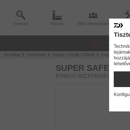
Keresés
Rólunk
Állás lehetőségek
Sze
Tiszt
ÚJ
ORSÓK
Technik
lejárnak
Kezdőlap
Aprócikkek
Horgok / Forgók / Előkék
Forgók / Kapcso
hozzájá
lehetőv
SUPER SAFE LURE
FORGÓ BIZTONSÁGI KAPO
Konfigu