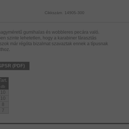
Cikkszám. 14905-300
nagyméretű gumihalas és wobbleres pecára való.
en szinte lehetetlen, hogy a karabiner fárasztás
ászok már régóta bizalmat szavaztak ennek a típusnak
thoz.
 GPSR (PDF)
Tart.
db
10
10
8
7