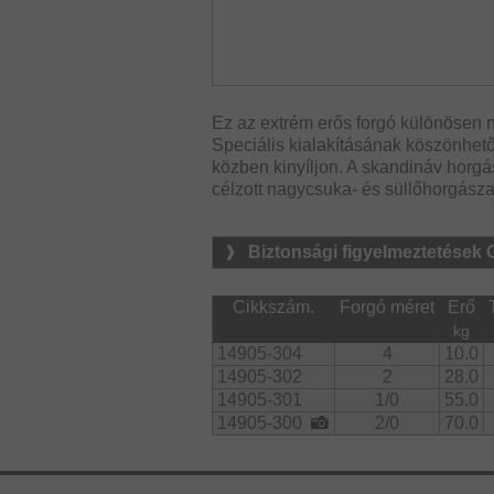
Ez az extrém erős forgó különösen 
Speciális kialakításának köszönhető
közben kinyíljon. A skandináv horg
célzott nagycsuka- és süllőhorgásza
Biztonsági figyelmeztetések
Cikkszám.
Forgó méret
Erő
kg
14905-304
4
10.0
14905-302
2
28.0
14905-301
1/0
55.0
14905-300
2/0
70.0