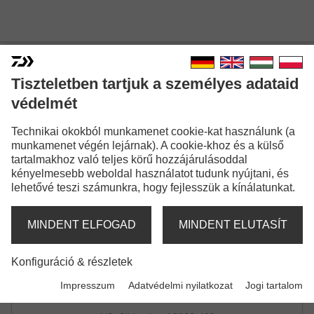
DAIWA D-VEC CAP
Tiszteletben tartjuk a személyes adataid
PONTY | LAZER BLACK
védelmét
Technikai okokból munkamenet cookie-kat használunk (a
munkamenet végén lejárnak). A cookie-khoz és a külső
tartalmakhoz való teljes körű hozzájárulásoddal
kényelmesebb weboldal használatot tudunk nyújtani, és
lehetővé teszi számunkra, hogy fejlesszük a kínálatunkat.
MINDENT ELFOGAD
MINDENT ELUTASÍT
Konfiguráció & részletek
Impresszum
Adatvédelmi nyilatkozat
Jogi tartalom