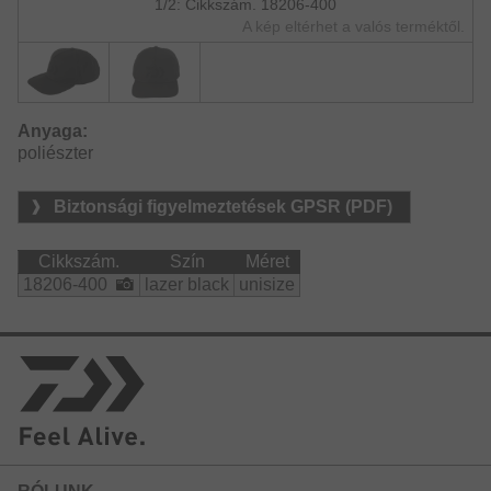
1/2: Cikkszám. 18206-400
A kép eltérhet a valós terméktől.
Anyaga:
poliészter
Biztonsági figyelmeztetések GPSR (PDF)
Cikkszám.
Szín
Méret
18206-400
lazer black
unisize