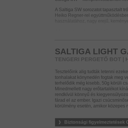
A Saltiga SW sorozatot tapasztalt tr
Heiko Regner-rel együttműködésben fe
használatához, nagy erejű, keménye
A legmagasabb minőségű anyagok és
megbízhatóságot. A rendkívül tartó
kiemelkedő merevséget biztosítanak,
kontrollált csali vezetést, még nehéz
SALTIGA LIGHT 
A Saltiga SW botok gerince hatalmas 
TENGERI PERGETŐ BOT | 
a nagy halak biztonságos fárasztását,
tartsuk őket a zátonyoktól és egyéb
Tesztelőink alig tudták letenni ezeke
dobótávolságokat eredményez.
tonhalakat könynedén fogtak meg ve
terhelődik még kisebb, 50g körüli cs
A kiváló minőségű, eredeti Fuji SiC 
Minedmellett nagy erőtartalékot kíná
nyújtanak a blanknak, és a legnagyo
rendkívül könnyű és kiegyensúlyozo
fárad el az ember. Igazi csúcsminős
A Saltiga sorozat exkluzív botvége 
körülmény esetén, amikor közepes m
során. A Light Game modellek emelle
felszerelve – ami etalonnak számít
Biztonsági figyelmeztetések
Saltiga – azoknak a horgászoknak, 