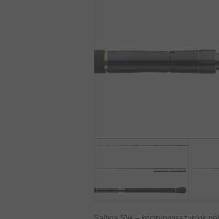
Saltiga SW – kompromisszumok nélkü