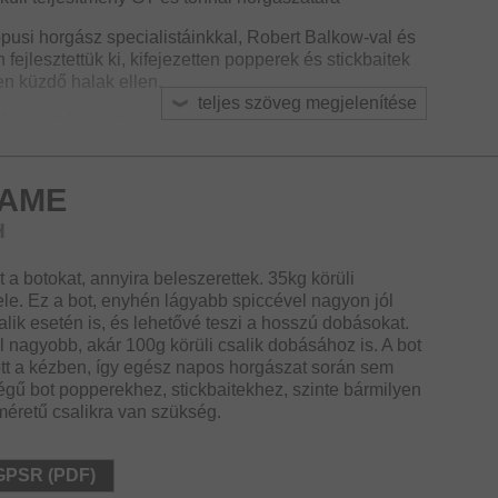
ópusi horgász specialistáinkkal, Robert Balkow-val és
jlesztettük ki, kifejezetten popperek és stickbaitek
n küzdő halak ellen.
teljes szöveg megjelenítése
 alkatrészek használata garantálja a maximális
s HVF karbon blankok az X45X technológiával
 és lehetővé teszik a pontos dobásokat, valamint a
 popperek, jigek és stickbaitek esetén is.
GAME
erőt és tartalékokat biztosít, amelyek lehetővé teszik
H
 valamint azt, hogy erős fékbeállítások mellett is távol
 akadályoktól. A gyors spiccakció lenyűgöző
t a botokat, annyira beleszerettek. 35kg körüli
le. Ez a bot, enyhén lágyabb spiccével nagyon jól
alik esetén is, és lehetővé teszi a hosszú dobásokat.
K-gyűrűk plusz kötést kaptak, így extra védelmet
l nagyobb, akár 100g körüli csalik dobásához is. A bot
bb terhelést és nyomást is megbízhatóan bírják.
tt a kézben, így egész napos horgászat során sem
égű bot popperekhez, stickbaitekhez, szinte bármilyen
maximális kényelmet biztosít a hosszú fárasztások
éretű csalikra van szükség.
tt az exkluzív Zero Seat orsótartóval vannak
 az ergonómia és kényelem terén.
 GPSR (PDF)
akik a végleteket célozzák meg, és nem kötnek