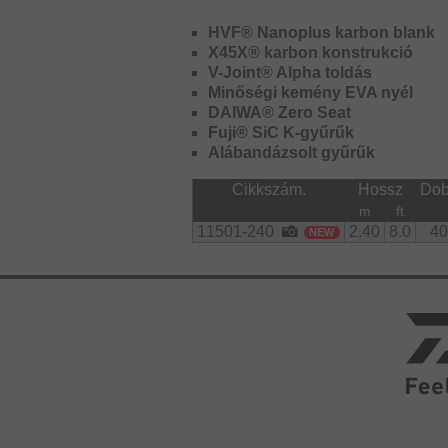
kompromisszumot a minőségben.
HVF® Nanoplus karbon blank
X45X® karbon konstrukció
V-Joint® Alpha toldás
Minőségi kemény EVA nyél
DAIWA® Zero Seat
Fuji® SiC K-gyűrűk
Alábandázsolt gyűrűk
Cikkszám.
Hossz
Dob
m
ft
11501-240
2.40
8.0
40
NEW