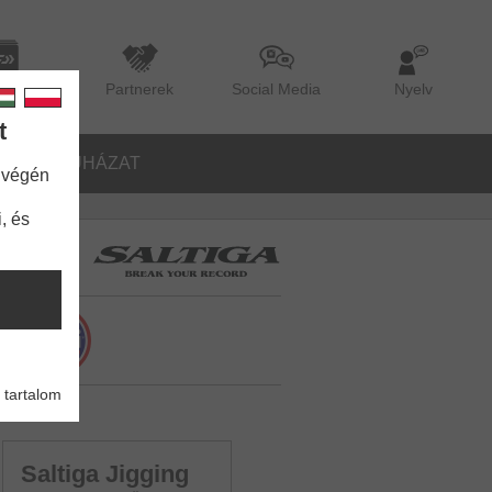
lógus
Partnerek
Social Media
Nyelv
t
ŐK
RUHÁZAT
 végén
, és
 tartalom
Saltiga Jigging