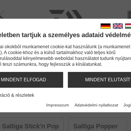
rviz
Kata
eletben tartjuk a személyes adataid védelmé
BOTOK
ZSINÓROK
APRÓCIKKEK
KIEGÉSZÍT
ai okokból munkamenet cookie-kat használunk (a munkamenet
). A cookie-khoz és a külső tartalmakhoz való teljes körű
ame
rulásoddal kényelmesebb weboldal használatot tudunk nyújtani
é teszi számunkra, hogy fejlesszük a kínálatunkat.
MINDENT ELFOGAD
MINDENT ELUTASÍT
ráció & részletek
Impresszum
Adatvédelmi nyilatkozat
Jogi
Saltiga Stick'n Pop
Saltiga Popper