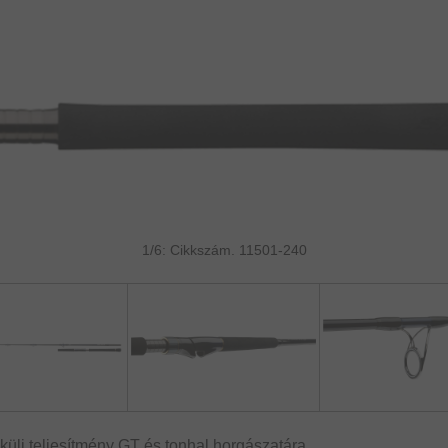
1/6: Cikkszám. 11501-240
li teljesítmény GT és tonhal horgászatára