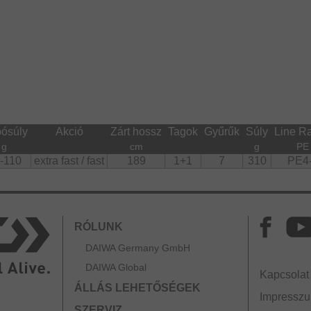
ósúly
Akció
Zárt hossz
Tagok
Gyűrűk
Súly
Line Ra
g
cm
g
PE
-110
extra fast / fast
189
1+1
7
310
PE4
RÓLUNK
DAIWA Germany GmbH
DAIWA Global
Kapcsolat
ÁLLÁS LEHETŐSÉGEK
Impressz
SZERVIZ