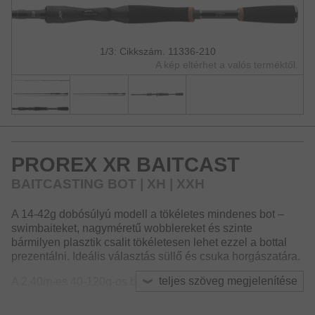
1/3: Cikkszám. 11336-210
A kép eltérhet a valós terméktől.
PROREX XR BAITCAST
BAITCASTING BOT | XH | XXH
A 14-42g dobósúlyú modell a tökéletes mindenes bot –
swimbaiteket, nagyméretű wobblereket és szinte
bármilyen plasztik csalit tökéletesen lehet ezzel a bottal
prezentálni. Ideális választás süllő és csuka horgászatára.
teljes szöveg megjelenítése
A 2.40m-es 40-120g-os bot a megfelelő társ, amikor nagy
csalis csukázásról és süllőzésről van szó. A jól
kiegyensúlyozott blank lehetővé teszi a fáradtságmentes