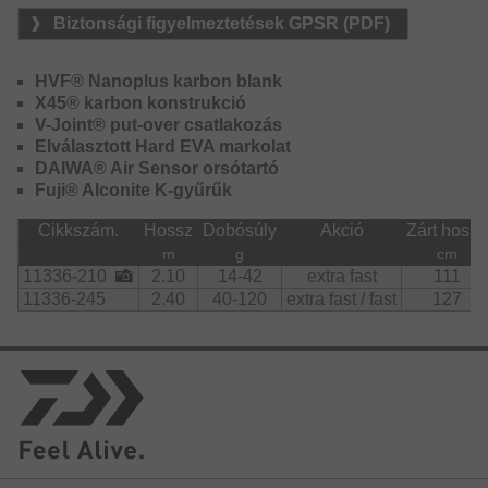
horgászatot. A halakkal való küzdelem során pedig
Biztonsági figyelmeztetések GPSR (PDF)
gondoskodik a lehető legkevesebb halvesztésről.
HVF® Nanoplus karbon blank
X45® karbon konstrukció
V-Joint® put-over csatlakozás
Elválasztott Hard EVA markolat
DAIWA® Air Sensor orsótartó
Fuji® Alconite K-gyűrűk
Cikkszám.
Hossz
Dobósúly
Akció
Zárt hossz
m
g
cm
11336-210
2.10
14-42
extra fast
111
11336-245
2.40
40-120
extra fast / fast
127