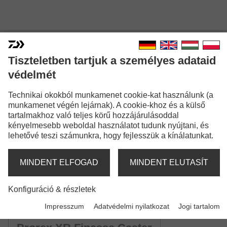
Tiszteletben tartjuk a személyes adataid
védelmét
PROREX XR BAITCAST
Technikai okokból munkamenet cookie-kat használunk (a
munkamenet végén lejárnak). A cookie-khoz és a külső
tartalmakhoz való teljes körű hozzájárulásoddal
kényelmesebb weboldal használatot tudunk nyújtani, és
lehetővé teszi számunkra, hogy fejlesszük a kínálatunkat.
Modellváltozatok: 4
MINDENT ELFOGAD
MINDENT ELUTASÍT
Prorex XR Baitcast
Konfiguráció & részletek
Baitcasting bot | XH | XXH
Impresszum
Adatvédelmi nyilatkozat
Jogi tartalom