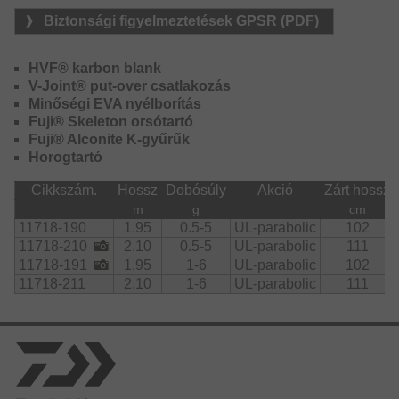
tesztgörbe különösen homogén a toldásoknál alkalmazott
Biztonsági figyelmeztetések GPSR (PDF)
V-Joint technológiának köszönhetően. A kiváló minőségű,
könnyű Fuji Alconite-K gyűrűk hozzájárulnak ahhoz, hogy
a blank visszaálljon dobás után gyorsan alaphelyzetbe – a
HVF® karbon blank
dobások így különösen pontosak.
V-Joint® put-over csatlakozás
Minőségi EVA nyélborítás
A két tűspicces 0.5-5g dobósúlyú modell különösen
Fuji® Skeleton orsótartó
érzékeny, és már nagyon kis súly alatt is kiválóan
Fuji® Alconite K-gyűrűk
feltöltődik, ezáltal messzire dobhatóak az apró csalik is a
Horogtartó
bottal.
Cikkszám.
Hossz
Dobósúly
Akció
Zárt hossz
A két csőspicces modellt a valamivel nehezebb, maximum
m
g
cm
6g-os csalik használatára fejlesztették ki, melyek nagyobb
11718-190
1.95
0.5-5
UL-parabolic
102
ellenállást fejtenek ki a víz alatt – a valamivel nagyobb
11718-210
2.10
0.5-5
UL-parabolic
111
pisztrángos kanalak, mini wobblerek és körforgók, de az
11718-191
1.95
1-6
UL-parabolic
102
apró plasztikok is nagyon jól vezethetőek ezekkel a
11718-211
2.10
1-6
UL-parabolic
111
botokkal.
Fuji Skeleton orsótaratóval és magas minőségű EVA
nyéllel szerelve a blankkal való közvetlen kapcsolat
érdekében.