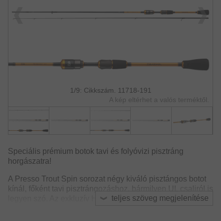
1/9: Cikkszám. 11718-191
A kép eltérhet a valós terméktől.
Speciális prémium botok tavi és folyóvizi pisztráng
horgászatra!
A Presso Trout Spin sorozat négy kiváló pisztángos botot
kínál, főként tavi pisztrángozáshoz, bármilyen UL csaliról is
teljes szöveg megjelenítése
legyen szó. Az exkluzív HVF karbonszálból készült
könnyű, gyors és nagyon kiegyensúlyozott blankok
terhelés alatt egyenletes félparabola akciót mutatnak. A