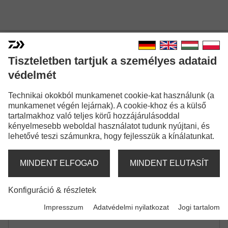
Tiszteletben tartjuk a személyes adataid
védelmét
PRESSO TROUT SPIN
Technikai okokból munkamenet cookie-kat használunk (a
PISZTRÁNGOS PERGETŐ BOT | UL | L
munkamenet végén lejárnak). A cookie-khoz és a külső
tartalmakhoz való teljes körű hozzájárulásoddal
kényelmesebb weboldal használatot tudunk nyújtani, és
lehetővé teszi számunkra, hogy fejlesszük a kínálatunkat.
MINDENT ELFOGAD
MINDENT ELUTASÍT
Konfiguráció & részletek
Impresszum
Adatvédelmi nyilatkozat
Jogi tartalom