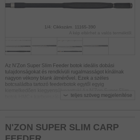
1/4: Cikkszám. 11165-390
A kép eltérhet a valós terméktől.
Az N'Zon Super Slim Feeder botok ideális dobási
tulajdonságokat és rendkívüli rugalmasságot kínálnak
nagyon vékony blank átmérővel. Ezek a széles
botcsaládba tartozó feederbotok egytől egyig
kiemelkedően kiegyensúlyozottak! Az N'Zon Super Slim
teljes szöveg megjelenítése
botok HMC+ karbonszálas blankja dobás után azonnal
visszaáll kiinduló állapotba, így különösen pontos
dobásokat tesz lehetővé. Az Armlock nyélrész a testhez és
a karhoz pontosan illeszkedik, nagyban javítva a
kényelmet a nagyobb testű halakkal való küzdelmek
N'ZON SUPER SLIM CARP
során.
FEEDER
Az N'Zon Super Slim sorozat a modern feederhorgászat