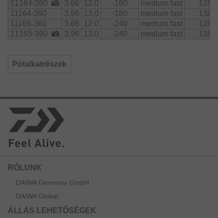
11164-360
3.66
12.0
-180
medium fast
128
11164-390
3.96
13.0
-180
medium fast
138
11165-360
3.66
12.0
-240
medium fast
128
11165-390
3.96
13.0
-240
medium fast
138
Pótalkatrészek
RÓLUNK
DAIWA Germany GmbH
DAIWA Global
ÁLLÁS LEHETŐSÉGEK