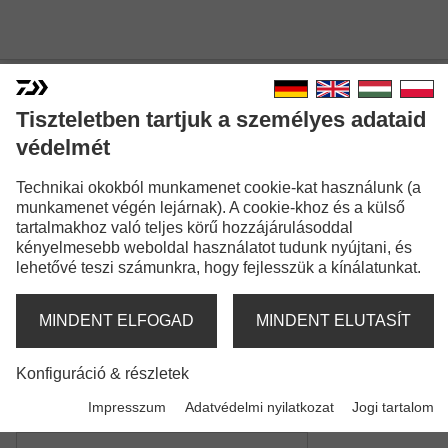
Tiszteletben tartjuk a személyes adataid
védelmét
N'ZON SUPER SLIM FEEDER
Technikai okokból munkamenet cookie-kat használunk (a
munkamenet végén lejárnak). A cookie-khoz és a külső
tartalmakhoz való teljes körű hozzájárulásoddal
kényelmesebb weboldal használatot tudunk nyújtani, és
lehetővé teszi számunkra, hogy fejlesszük a kínálatunkat.
MINDENT ELFOGAD
MINDENT ELUTASÍT
Modellváltozatok: 4
Konfiguráció & részletek
N'Zon Super Slim Method Feeder
Method feeder bot | Dobósúly -30g | -40g | -60g
Impresszum
Adatvédelmi nyilatkozat
Jogi tartalom