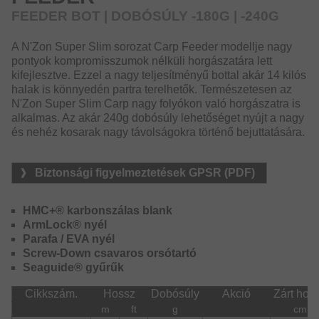
minden módszerét lefedi. Megtaláljuk a könnyű method
FEEDER BOT | DOBÓSÚLY -180G | -240G
feeder horgászathoz, de éppúgy a rövid, valamint a nagy
távolságok horgászatához alkalmas botokat egyaránt. Az
A N'Zon Super Slim sorozat Carp Feeder modellje nagy
erős sodrásban való feederezéshez, valamint a nagy
pontyok kompromisszumok nélküli horgászatára lett
pontyok horgászatához is kínál a sorozat megfelelő típust.
kifejlesztve. Ezzel a nagy teljesítményű bottal akár 14 kilós
halak is könnyedén partra terelhetők. Természetesen az
N'Zon Super Slim Carp nagy folyókon való horgászatra is
alkalmas. Az akár 240g dobósúly lehetőséget nyújt a nagy
és nehéz kosarak nagy távolságokra történő bejuttatására.
Biztonsági figyelmeztetések GPSR (PDF)
HMC+® karbonszálas blank
ArmLock® nyél
Parafa / EVA nyél
Screw-Down csavaros orsótartó
Seaguide® gyűrűk
Cikkszám.
Hossz
Dobósúly
Akció
Zárt hos
m
ft
g
cm