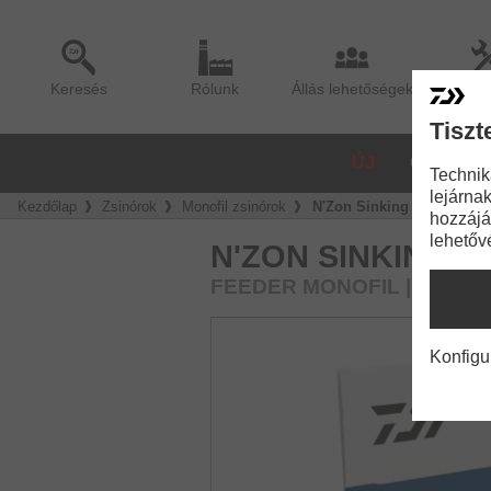
Keresés
Rólunk
Állás lehetőségek
Sze
Tiszt
ÚJ
ORSÓK
Technik
lejárnak
Kezdőlap
Zsinórok
Monofil zsinórok
N'Zon Sinking Feeder Mo
hozzájá
lehetőv
N'ZON SINKING 
FEEDER MONOFIL | SÜLLY
Konfigu