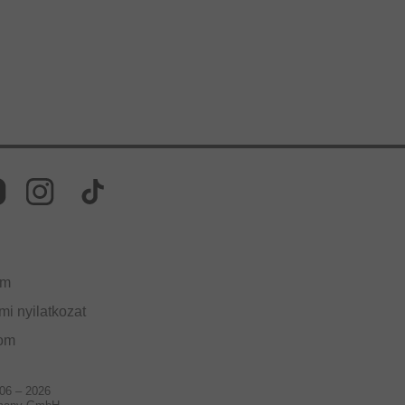
um
i nyilatkozat
lom
006 – 2026