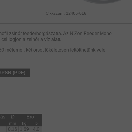
Cikkszám. 12405-016
ofil zsinór feederhorgászatra. Az N'Zon Feeder Mono
sillogjon a zsinór a víz alatt.
0 méternél, két orsót tökéletesen feltölthetünk vele
 GPSR (PDF)
tás
Ø
Erő
mm
kg
lb
0.16
1.69
4.0