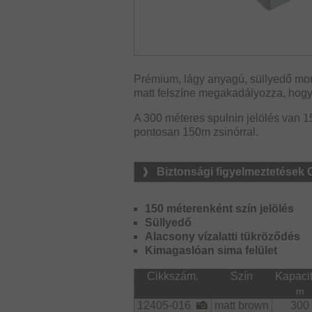
Prémium, lágy anyagú, süllyedő mon
matt felszíne megakadályozza, hogy c
A 300 méteres spulnin jelölés van 15
pontosan 150m zsinórral.
Biztonsági figyelmeztetések
150 méterenként szín jelölés
Süllyedő
Alacsony vízalatti tükröződés
Kimagaslóan sima felület
Cikkszám.
Szín
Kapaci
m
12405-016
matt brown
300