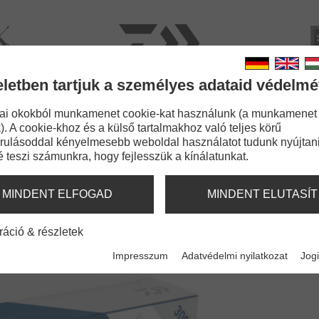
rviz
Kata
eletben tartjuk a személyes adataid védelmé
BOTOK
ZSINÓROK
APRÓCIKKEK
KIEGÉSZÍT
ai okokból munkamenet cookie-kat használunk (a munkamenet
). A cookie-khoz és a külső tartalmakhoz való teljes körű
no
rulásoddal kényelmesebb weboldal használatot tudunk nyújtani
é teszi számunkra, hogy fejlesszük a kínálatunkat.
FEEDER MONO
EDŐ | MATT BARNA
MINDENT ELFOGAD
MINDENT ELUTASÍT
ráció & részletek
Impresszum
Adatvédelmi nyilatkozat
Jogi