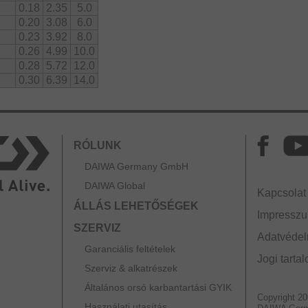
0.18
2.35
5.0
0.20
3.08
6.0
0.23
3.92
8.0
0.26
4.99
10.0
0.28
5.72
12.0
0.30
6.39
14.0
RÓLUNK
DAIWA Germany GmbH
DAIWA Global
Kapcsolat
ÁLLÁS LEHETŐSÉGEK
Impressz
SZERVIZ
Adatvédelm
Garanciális feltételek
Jogi tarta
Szerviz & alkatrészek
Általános orsó karbantartási GYIK
Copyright 2
Használati utasítás