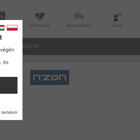
lógus
Partnerek
Social Media
Nyelv
t
ŐK
RUHÁZAT
 végén
, és
 tartalom