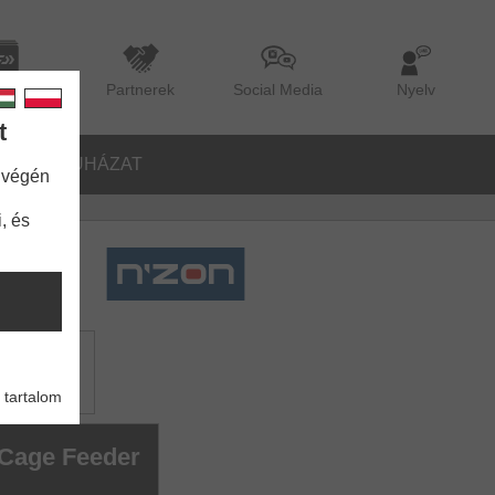
lógus
Partnerek
Social Media
Nyelv
t
TŐK
RUHÁZAT
 végén
, és
 Feeder
 tartalom
 Cage Feeder