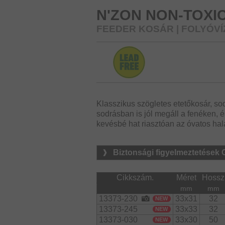
N'ZON NON-TOXI
FEEDER KOSÁR | FOLYÓV
Klasszikus szögletes etetőkosár, so
sodrásban is jól megáll a fenéken, é
kevésbé hat riasztóan az óvatos hal
Biztonsági figyelmeztetések
Cikkszám.
Méret
Hossz
mm
mm
13373-230
33x31
32
NEW
13373-245
33x33
32
NEW
13373-030
33x30
50
NEW