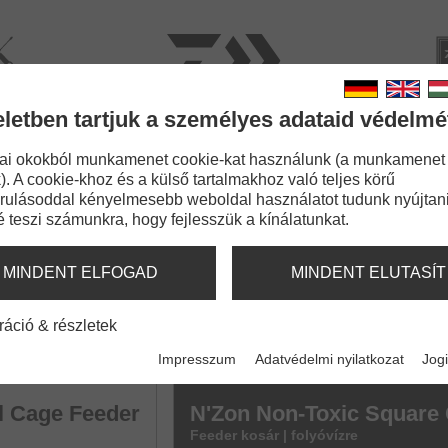
rviz
Kata
eletben tartjuk a személyes adataid védelmé
BOTOK
ZSINÓROK
APRÓCIKKEK
KIEGÉSZÍ
ai okokból munkamenet cookie-kat használunk (a munkamenet
). A cookie-khoz és a külső tartalmakhoz való teljes körű
N'Zon Non-Toxic Square Cage Feeder
rulásoddal kényelmesebb weboldal használatot tudunk nyújtani
é teszi számunkra, hogy fejlesszük a kínálatunkat.
DERS
MINDENT ELFOGAD
MINDENT ELUTASÍT
Feeder
N'Zon Non-Toxic Distance Cage
ráció & részletek
Távdobó feederkosár
Impresszum
Adatvédelmi nyilatkozat
Jogi
l Cage Feeder
N'Zon Non-Toxic Square
Feeder kosár | folyóvízre