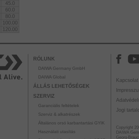
45.0
60.0
80.0
100.00
120.00
RÓLUNK
DAIWA Germany GmbH
DAIWA Global
Kapcsolat
ÁLLÁS LEHETŐSÉGEK
Impressz
SZERVIZ
Adatvédelm
Garanciális feltételek
Jogi tarta
Szerviz & alkatrészek
Általános orsó karbantartási GYIK
Copyright 2
Használati utasítás
DAIWA Ger
Georg-Brauc