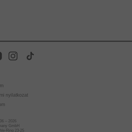
um
i nyilatkozat
lom
006 – 2026
many GmbH
hle-Ring 23-25