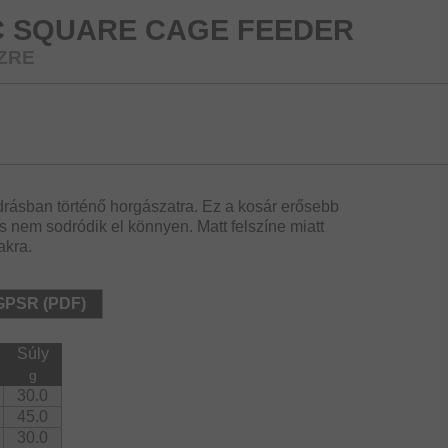
C SQUARE CAGE FEEDER
ÍZRE
drásban történő horgászatra. Ez a kosár erősebb
s nem sodródik el könnyen. Matt felszíne miatt
akra.
 GPSR (PDF)
Súly
g
30.0
45.0
30.0