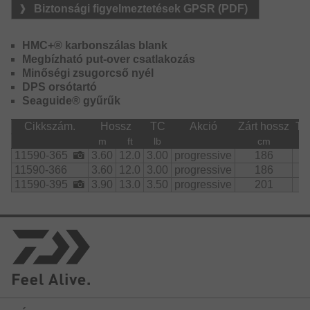
anyaghasználat. A karcsú zsugorcső nyél könnyen
Biztonsági figyelmeztetések GPSR (PDF)
tisztítható, stabilan és kényelmesen ül a kézben és a
bottartóban.
HMC+® karbonszálas blank
Megbízható put-over csatlakozás
Minőségi zsugorcső nyél
DPS orsótartó
Seaguide® gyűrűk
Cikkszám.
Hossz
TC
Akció
Zárt hossz
Ta
m
ft
lb
cm
11590-365
3.60
12.0
3.00
progressive
186
11590-366
3.60
12.0
3.00
progressive
186
11590-395
3.90
13.0
3.50
progressive
201