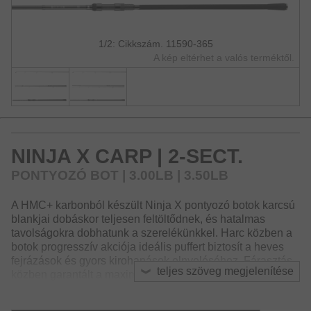
1/2: Cikkszám. 11590-365
A kép eltérhet a valós terméktől.
NINJA X CARP | 2-SECT.
PONTYOZÓ BOT | 3.00LB | 3.50LB
A HMC+ karbonból készült Ninja X pontyozó botok karcsú
blankjai dobáskor teljesen feltöltődnek, és hatalmas
tavolságokra dobhatunk a szerelékünkkel. Harc közben a
botok progresszív akciója ideális puffert biztosít a heves
fejrázások és gyors kirohanások elnyeléséhez. Fárasztás
teljes szöveg megjelenítése
közben garantált a maximális szórakozás. A Ninja X
pontyozó botok kellemes és elegáns dizájnnal
rendelkeznek, és hamar szembetűnik a minőségi