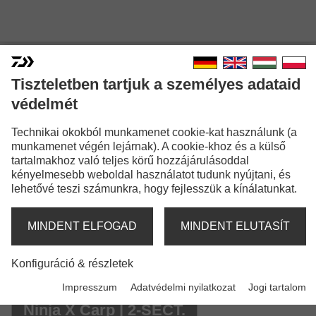
Tiszteletben tartjuk a személyes adataid
védelmét
NINJA X CARP
Technikai okokból munkamenet cookie-kat használunk (a
munkamenet végén lejárnak). A cookie-khoz és a külső
tartalmakhoz való teljes körű hozzájárulásoddal
kényelmesebb weboldal használatot tudunk nyújtani, és
lehetővé teszi számunkra, hogy fejlesszük a kínálatunkat.
Modellváltozatok: 4
MINDENT ELFOGAD
MINDENT ELUTASÍT
Ninja X Stalker Carp
Konfiguráció & részletek
Pontyozó bot | 2.00lb | 3.00lb
Impresszum
Adatvédelmi nyilatkozat
Jogi tartalom
Ninja X Carp | 2-SECT.