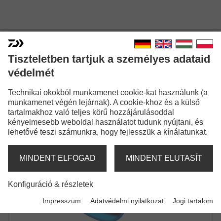
Tiszteletben tartjuk a személyes adataid
védelmét
MEPPS AGLIA PLATINUM
Technikai okokból munkamenet cookie-kat használunk (a
KÖRFORGÓ
munkamenet végén lejárnak). A cookie-khoz és a külső
tartalmakhoz való teljes körű hozzájárulásoddal
kényelmesebb weboldal használatot tudunk nyújtani, és
lehetővé teszi számunkra, hogy fejlesszük a kínálatunkat.
MINDENT ELFOGAD
MINDENT ELUTASÍT
Konfiguráció & részletek
Impresszum
Adatvédelmi nyilatkozat
Jogi tartalom