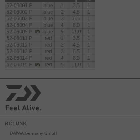
52-06001 P
blue
1
3.5
1
52-06002 P
blue
2
4.5
1
52-06003 P
blue
3
6.5
1
52-06004 P
blue
4
8.0
1
52-06005 P
blue
5
11.0
1
52-06011 P
red
1
3.5
1
52-06012 P
red
2
4.5
1
52-06013 P
red
3
6.5
1
52-06014 P
red
4
8.0
1
52-06015 P
red
5
11.0
1
RÓLUNK
DAIWA Germany GmbH