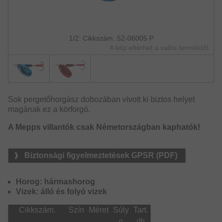
1/2: Cikkszám. 52-06005 P
A kép eltérhet a valós terméktől.
Sok pergetőhorgász dobozában vívott ki biztos helyet
magának ez a körforgó.
A Mepps villantók csak Németországban kaphatók!
Biztonsági figyelmeztetések GPSR (PDF)
Horog: hármashorog
Vizek: álló és folyó vizek
Cikkszám.
Szín
Méret
Súly
Tart.
g
db