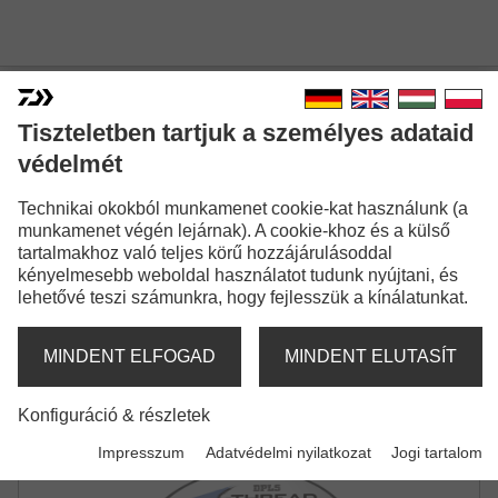
J-THREADS DPLS
Tiszteletben tartjuk a személyes adataid
Modellváltozatok: 3
védelmét
J-Threads DPLS
Technikai okokból munkamenet cookie-kat használunk (a
Monofil zsinór | khaki gold
munkamenet végén lejárnak). A cookie-khoz és a külső
tartalmakhoz való teljes körű hozzájárulásoddal
kényelmesebb weboldal használatot tudunk nyújtani, és
J-Threads DPLS
lehetővé teszi számunkra, hogy fejlesszük a kínálatunkat.
Monofil zsinór | pink
MINDENT ELFOGAD
MINDENT ELUTASÍT
J-Threads DPLS
Konfiguráció & részletek
Monofil zsinór | gray
Impresszum
Adatvédelmi nyilatkozat
Jogi tartalom