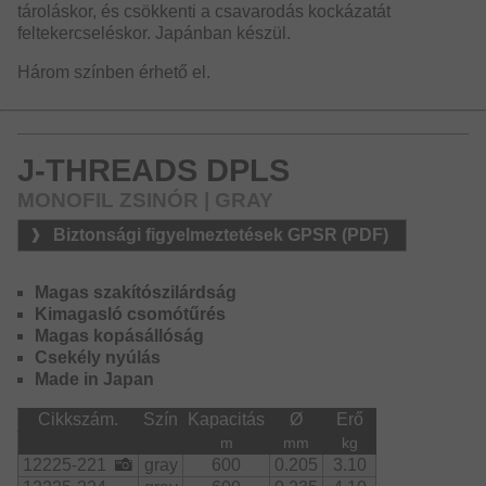
tároláskor, és csökkenti a csavarodás kockázatát
feltekercseléskor. Japánban készül.
Három színben érhető el.
J-THREADS DPLS
MONOFIL ZSINÓR | GRAY
Biztonsági figyelmeztetések GPSR (PDF)
Magas szakítószilárdság
Kimagasló csomótűrés
Magas kopásállóság
Csekély nyúlás
Made in Japan
Cikkszám.
Szín
Kapacitás
Ø
Erő
m
mm
kg
12225-221
gray
600
0.205
3.10