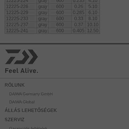
12225-224
gray
600
0.235
4.10
12225-226
gray
600
0.26
5.10
12225-229
gray
600
0.285
6.10
12225-233
gray
600
0.33
8.10
12225-237
gray
600
0.37
10.10
12225-241
gray
600
0.405
12.50
RÓLUNK
DAIWA Germany GmbH
DAIWA Global
ÁLLÁS LEHETŐSÉGEK
SZERVIZ
Garanciális feltételek