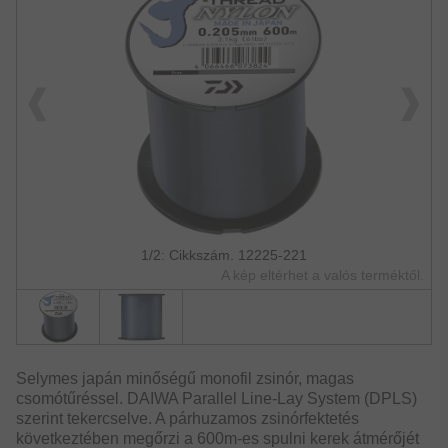
1/2: Cikkszám. 12225-221
A kép eltérhet a valós terméktől.
Selymes japán minőségű monofil zsinór, magas
csomótűréssel. DAIWA Parallel Line-Lay System (DPLS)
szerint tekercselve. A párhuzamos zsinórfektetés
következtében megőrzi a 600m-es spulni kerek átmérőjét