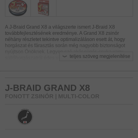
A J-Braid Grand X8 a világszerte ismert J-Braid X8
továbbfejlesztésének eredménye. A Grand X8 zsinór
néhány részletet tekintve optimalizáláson esett át, hogy
horgászat és fárasztás során még nagyobb biztonságot
nyújtson Önöknek. Legyen szó akár sügér, csuka vagy
teljes szöveg megjelenítése
süllőhorgászatról édes vízen, vagy tőkehal, óriás laposhal
horgászatról tengeren - a J-Braid Grand X8 minden
tekintetben meggyőző.
A meglévő J-Braid X8-cal összehasonlítva a Grand X8
J-BRAID GRAND X8
szorosabban fonott, ezzel megnőtt a kopásállósága és a
csomózott szakítószilárdsága is. A speciális gyártási
FONOTT ZSINÓR | MULTI-COLOR
folyamat során a J-Braid Grand X8 zsinórt megfeszített
állapotban fonják, így kopásállósága és szakítószilárdsága
is növekszik. A J-Braid Grand X8 lágy, felületi bevonatának
köszönhetően nagyon halkan siklik át a gyűrűkön, mégis
kicsit merevebb, mint a J-Braid X8, emiatt különösen
előnyös választás lehet szeles, nehéz dobási
körülményekre.