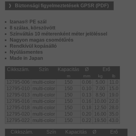
Biztonsági figyelmeztetések GPSR (PDF)
Kapható a következő színekben: világosszürke,
chartreuse, multi-color és kék
Izanas® PE szál
8 szálas, körszövött
Színváltás 10 méterenként méter jelöléssel
Nagyon magas csomótűrés
Rendkívül kopásálló
Nyúlásmentes
Made in Japan
Cikkszám.
Szín
Kapacitás
Ø
Erő
m
mm
kg
lb
12795-006
multi-color
150
0.06
5.00
11.0
12795-010
multi-color
150
0.10
7.00
15.0
12795-013
multi-color
150
0.13
8.50
19.0
12795-016
multi-color
150
0.16
10.00
22.0
12795-018
multi-color
150
0.18
12.50
28.0
12795-020
multi-color
150
0.20
16.00
35.0
12795-022
multi-color
150
0.22
19.50
43.0
Cikkszám.
Szín
Kapacitás
Ø
Erő