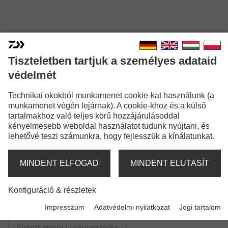
Tiszteletben tartjuk a személyes adataid
védelmét
J-BRAID GRAND X8
Technikai okokból munkamenet cookie-kat használunk (a
munkamenet végén lejárnak). A cookie-khoz és a külső
Modellváltozatok: 4
tartalmakhoz való teljes körű hozzájárulásoddal
kényelmesebb weboldal használatot tudunk nyújtani, és
J-Braid Grand X8
lehetővé teszi számunkra, hogy fejlesszük a kínálatunkat.
Fonott zsinór | kék
MINDENT ELFOGAD
MINDENT ELUTASÍT
J-Braid Grand X8
Fonott zsinór | chartreuse
Konfiguráció & részletek
Impresszum
Adatvédelmi nyilatkozat
Jogi tartalom
J-Braid Grand X8
Fonott zsinór | világosszürke