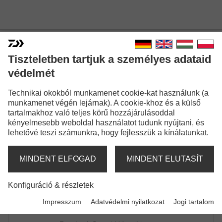
FAST LOCK SNAP
Tiszteletben tartjuk a személyes adataid
MŰCSALI KAPOCS
védelmét
Technikai okokból munkamenet cookie-kat használunk (a
munkamenet végén lejárnak). A cookie-khoz és a külső
tartalmakhoz való teljes körű hozzájárulásoddal
kényelmesebb weboldal használatot tudunk nyújtani, és
lehetővé teszi számunkra, hogy fejlesszük a kínálatunkat.
MINDENT ELFOGAD
MINDENT ELUTASÍT
Konfiguráció & részletek
Impresszum
Adatvédelmi nyilatkozat
Jogi tartalom