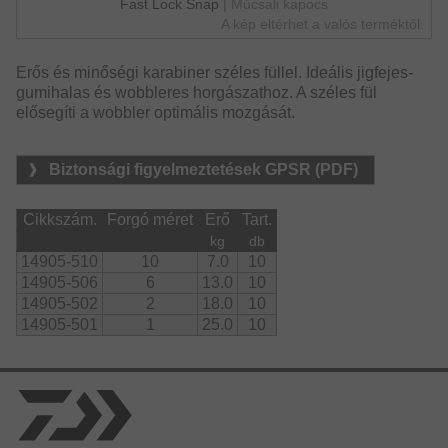
Fast Lock Snap
| Műcsali kapocs
A kép eltérhet a valós terméktől.
Erős és minőségi karabiner széles füllel. Ideális jigfejes-
gumihalas és wobbleres horgászathoz. A széles fül
elősegíti a wobbler optimális mozgását.
Biztonsági figyelmeztetések GPSR (PDF)
Cikkszám.
Forgó méret
Erő
Tart.
kg
db
14905-510
10
7.0
10
14905-506
6
13.0
10
14905-502
2
18.0
10
14905-501
1
25.0
10