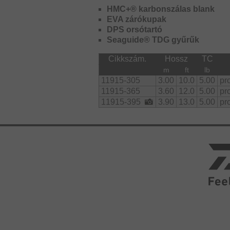
HMC+® karbonszálas blank
EVA zárókupak
DPS orsótartó
Seaguide® TDG gyűrűk
Cikkszám.
Hossz
TC
m
ft
lb
11915-305
3.00
10.0
5.00
pr
11915-365
3.60
12.0
5.00
pr
11915-395
3.90
13.0
5.00
pr