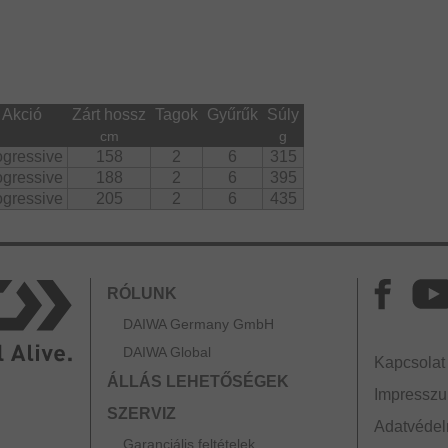
Akció
Zárt hossz
Tagok
Gyűrűk
Súly
cm
g
ogressive
158
2
6
315
ogressive
188
2
6
395
ogressive
205
2
6
435
RÓLUNK
DAIWA Germany GmbH
DAIWA Global
Kapcsolat
ÁLLÁS LEHETŐSÉGEK
Impressz
SZERVIZ
Adatvédelm
Garanciális feltételek