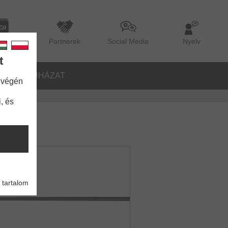
lógus
Partnerek
Social Media
Nyelv
t
ŐK
RUHÁZAT
 végén
, és
 tartalom