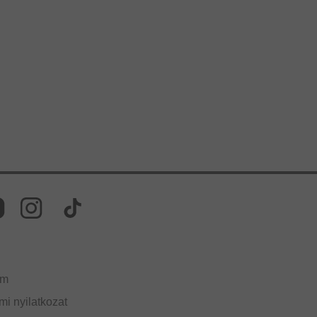
um
i nyilatkozat