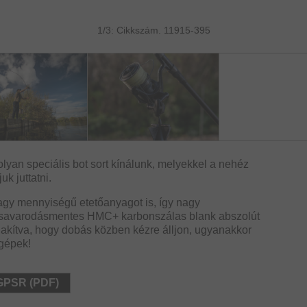
1/3: Cikkszám. 11915-395
yan speciális bot sort kínálunk, melyekkel a nehéz
uk juttatni.
agy mennyiségű etetőanyagot is, így nagy
 csavarodásmentes HMC+ karbonszálas blank abszolút
alakítva, hogy dobás közben kézre álljon, ugyanakkor
őgépek!
 GPSR (PDF)