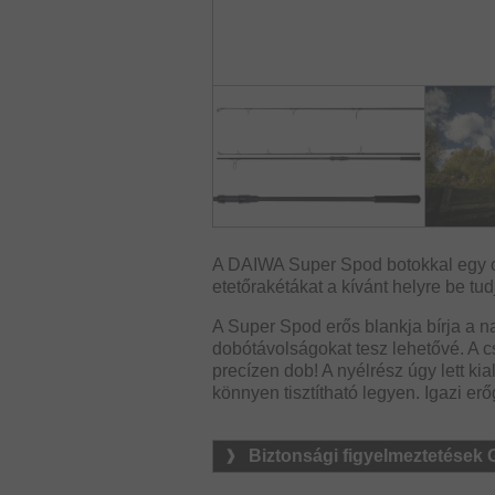
A DAIWA Super Spod botokkal egy ol
etetőrakétákat a kívánt helyre be tudj
A Super Spod erős blankja bírja a n
dobótávolságokat tesz lehetővé. A
precízen dob! A nyélrész úgy lett ki
könnyen tisztítható legyen. Igazi er
Biztonsági figyelmeztetések