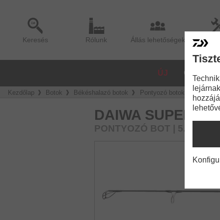
Keresés
Rólunk
Állás lehetőségek
Sze
Tiszt
ÚJ
ORSÓK
Technik
lejárnak
Kezdőlap
Botok
Békéshalazó botok
Pontyozó botok
DAIWA 
hozzájá
lehetőv
DAIWA SUPER SP
PONTYOZÓ BOT | 5.00LB
Konfigu