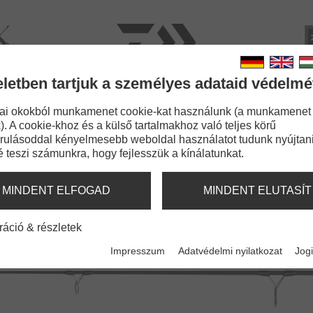
rviz
Kata
eletben tartjuk a személyes adataid védelmé
BOTOK
ZSINÓROK
APRÓCIKKEK
KIEGÉSZÍT
ai okokból munkamenet cookie-kat használunk (a munkamenet
). A cookie-khoz és a külső tartalmakhoz való teljes körű
Super Spod
rulásoddal kényelmesebb weboldal használatot tudunk nyújtani
é teszi számunkra, hogy fejlesszük a kínálatunkat.
OD
MINDENT ELFOGAD
MINDENT ELUTASÍT
ráció & részletek
Impresszum
Adatvédelmi nyilatkozat
Jogi