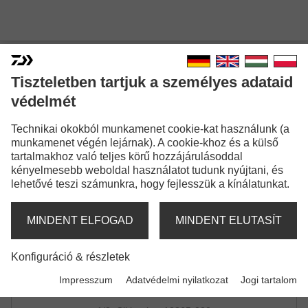
DAIWA CARP CAMO T-SHIRT
Tiszteletben tartjuk a személyes adataid
PÓLÓ | GREEN CAMO
védelmét
Technikai okokból munkamenet cookie-kat használunk (a
munkamenet végén lejárnak). A cookie-khoz és a külső
tartalmakhoz való teljes körű hozzájárulásoddal
kényelmesebb weboldal használatot tudunk nyújtani, és
lehetővé teszi számunkra, hogy fejlesszük a kínálatunkat.
MINDENT ELFOGAD
MINDENT ELUTASÍT
Konfiguráció & részletek
Impresszum
Adatvédelmi nyilatkozat
Jogi tartalom