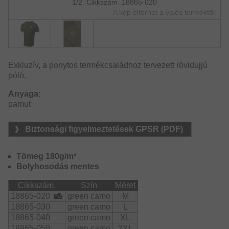
1/2: Cikkszám. 18865-020
A kép eltérhet a valós terméktől.
Exkluzív, a ponytos termékcsaládhoz tervezett rövidujjú
póló.
Anyaga:
pamut
Biztonsági figyelmeztetések GPSR (PDF)
Tömeg 180g/m²
Bolyhosodás mentes
Cikkszám.
Szín
Méret
18865-020
green camo
M
18865-030
green camo
L
18865-040
green camo
XL
18865-050
green camo
2XL