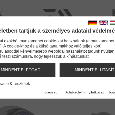
rviz
Kata
eletben tartjuk a személyes adataid védelmé
BOTOK
ZSINÓROK
APRÓCIKKEK
KIEGÉSZÍT
ai okokból munkamenet cookie-kat használunk (a munkamenet
). A cookie-khoz és a külső tartalmakhoz való teljes körű
rulásoddal kényelmesebb weboldal használatot tudunk nyújtani
é teszi számunkra, hogy fejlesszük a kínálatunkat.
 200
MINDENT ELFOGAD
MINDENT ELUTASÍT
ráció & részletek
Impresszum
Adatvédelmi nyilatkozat
Jogi