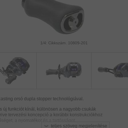
1/4: Cikkszám. 10809-201
casting orsó dupla stopper technológiával.
s új funkciót kínál, különösen a nagyobb csukák
rive tervezési koncepció a korábbi konstrukciókhoz
őséget, a nyomatékot és a tartósságot.
teljes szöveg megjelenítése