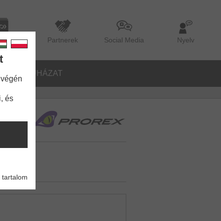
lógus
Partnerek
Social Media
Nyelv
t
ŐK
RUHÁZAT
 végén
, és
 tartalom