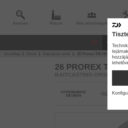
Keresés
Rólunk
Állás lehetőségek
Sze
Tiszt
ÚJ
ORSÓK
Technik
lejárnak
Kezdőlap
Orsók
Baitcaster orsók
26 Prorex TW HD 200
hozzájá
lehetőv
26 PROREX TW HD
BAITCASTING ORSÓ
Konfigu