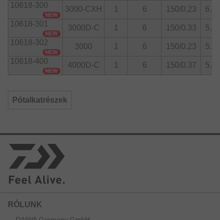
A 2000-es méret I-alakú, a 2500-4000-es méretek pedig T-
10618-300
3000-CXH
1
6
150/0.23
6.2:
alakú hajtókargombbal vannak felszerelve.
NEW
10618-301
3000D-C
1
6
150/0.33
5.2:
NEW
10618-302
3000
1
6
150/0.23
5.2:
NEW
10618-400
4000D-C
1
6
150/0.37
5.2:
NEW
Pótalkatrészek
RÓLUNK
DAIWA Germany GmbH