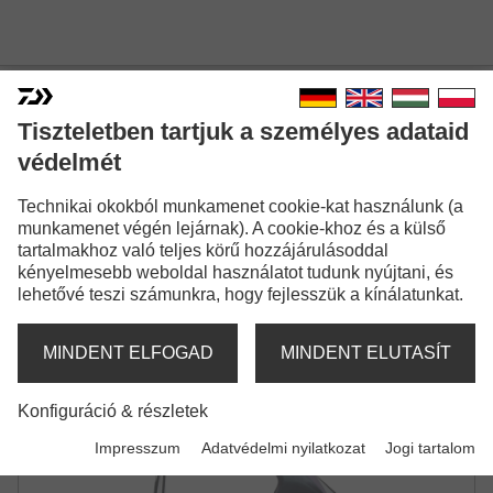
Tiszteletben tartjuk a személyes adataid
védelmét
25 PROREX MQ LT
Technikai okokból munkamenet cookie-kat használunk (a
PERGETŐ ORSÓ
munkamenet végén lejárnak). A cookie-khoz és a külső
tartalmakhoz való teljes körű hozzájárulásoddal
kényelmesebb weboldal használatot tudunk nyújtani, és
lehetővé teszi számunkra, hogy fejlesszük a kínálatunkat.
MINDENT ELFOGAD
MINDENT ELUTASÍT
Konfiguráció & részletek
Impresszum
Adatvédelmi nyilatkozat
Jogi tartalom