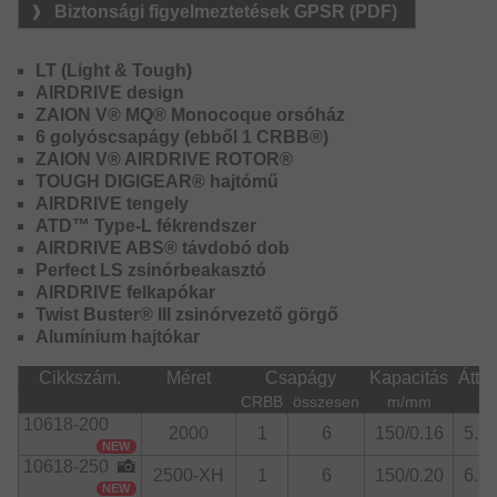
érzékenység érhető el. Az Airdrive rotor és az üreges
Biztonsági figyelmeztetések GPSR (PDF)
Airdrive felkapókar kombinációja jelentősen javítja a
zsinórkezelést, és csökkenti a zsinór felkapókaron való
összegabalyodásának kockázatát. A Twist Buster
LT (Light & Tough)
optimalizált zsinórbevezetési szöge a zsinórvezető
AIRDRIVE design
görgőnél kevesebb csavarást és súrlódást eredményez
ZAION V® MQ® Monocoque orsóház
behúzás közben, ami jelentősen csökkenti a gubancok
6 golyóscsapágy (ebből 1 CRBB®)
kialakulásának esélyét, különösen vékony zsinóroknál és
ZAION V® AIRDRIVE ROTOR®
szeles időben.
TOUGH DIGIGEAR® hajtómű
AIRDRIVE tengely
A nagyméretű Tough Digigear MQ hajtás túlméretezett
ATD™ Type-L fékrendszer
fogazattal közvetlen erőátvitelt biztosít terhelés alatt,
AIRDRIVE ABS® távdobó dob
rendkívül ellenálló, és torzulásmentesen van rögzítve a
Perfect LS zsinórbeakasztó
Zaion V anyagból készült MQ orsóházba. A könnyű
AIRDRIVE felkapókar
Airdrive dob peremét továbbfejlesztették, így csökkentve a
Twist Buster® III zsinórvezető görgő
súrlódást dobás közben és növelve a dobástávolságot.
Alumínium hajtókar
Az ATD Type-L fék simán adagolja a zsinórt, letapadás
nélkül, és az előre beállított fékerőt azonnal hozza.
Cikkszám.
Méret
Csapágy
Kapacitás
Áttét
Optimális és rendkívül tartós orsó sügér, csuka, kősüllő és
CRBB
összesen
m/mm
pisztráng pergetéséhez.
10618-200
2000
1
6
150/0.16
5.1:
NEW
Műszaki kivitel:
10618-250
2500-XH
1
6
150/0.20
6.2:
NEW