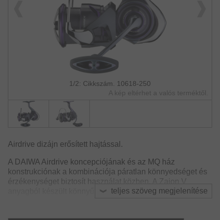
1/2: Cikkszám. 10618-250
A kép eltérhet a valós terméktől.
Airdrive dizájn erősített hajtással.
A DAIWA Airdrive koncepciójának és az MQ ház
konstrukciónak a kombinációja páratlan könnyedséget és
érzékenységet biztosít használat közben. A Zaion V
teljes szöveg megjelenítése
anyagból készült könnyű Airdrive rotor az orsó alsó
egységéhez helyezi az egyensúlyt, így hosszabb ideig
lehet fáradtság nélkül horgászni, miközben nagyobb