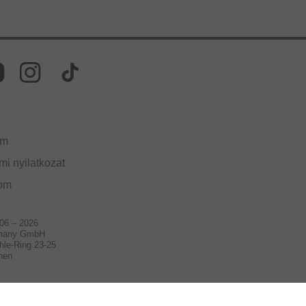
um
i nyilatkozat
lom
006 – 2026
many GmbH
hle-Ring 23-25
hen