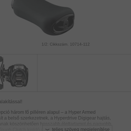
1/2: Cikkszám. 10714-112
lakítással!
pció három fő pilléren alapul – a Hyper Armed
ít a belső szerkezetnek, a Hyperdrive Digigear hajtás,
ának köszönhetően hosszabb élettartamot és nagyobb
teljes szöveg megjelenítése
 Tough Clutch kioldó mechanizmus, ami