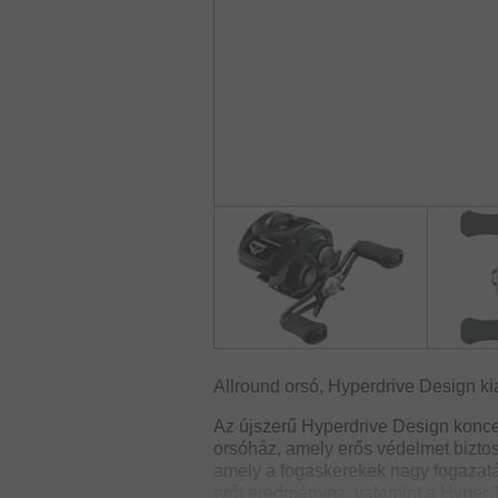
Allround orsó, Hyperdrive Design kia
Az újszerű Hyperdrive Design konce
orsóház, amely erős védelmet biztos
amely a fogaskerekek nagy fogazat
erőt eredményez, valamint a Hyper