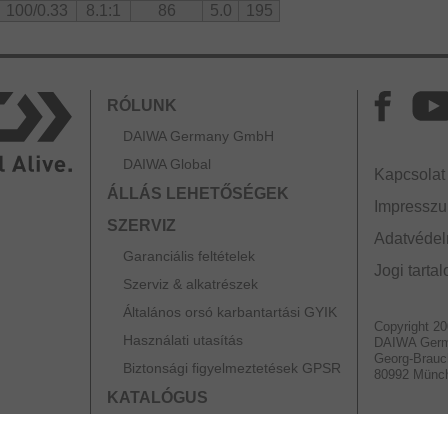
100/0.33
8.1:1
86
5.0
195
RÓLUNK
DAIWA Germany GmbH
DAIWA Global
Kapcsolat
ÁLLÁS LEHETŐSÉGEK
Impressz
SZERVIZ
Adatvédelm
Garanciális feltételek
Jogi tarta
Szerviz & alkatrészek
Általános orsó karbantartási GYIK
Copyright 2
Használati utasítás
DAIWA Ger
Georg-Brauc
Biztonsági figyelmeztetések GPSR
80992 Münc
KATALÓGUS
PARTNEREK