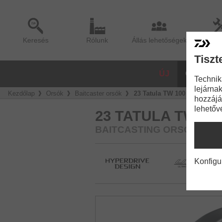
Keresés
Rólunk
Állás lehetőségek
Sze
Tiszt
ÚJ
ORSÓK
Technik
lejárnak
Kezdőlap
Orsók
Baitcaster orsók
23 Tatula TW 100
hozzájá
lehetőv
23 TATULA TW 10
BAITCASTING ORSÓ
Konfigu