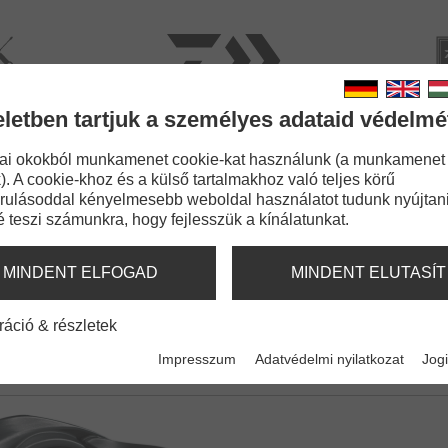
rviz
Kata
eletben tartjuk a személyes adataid védelmé
BOTOK
ZSINÓROK
APRÓCIKKEK
KIEGÉSZÍT
ai okokból munkamenet cookie-kat használunk (a munkamenet
). A cookie-khoz és a külső tartalmakhoz való teljes körű
rulásoddal kényelmesebb weboldal használatot tudunk nyújtani
é teszi számunkra, hogy fejlesszük a kínálatunkat.
0
MINDENT ELFOGAD
MINDENT ELUTASÍT
ráció & részletek
Impresszum
Adatvédelmi nyilatkozat
Jogi