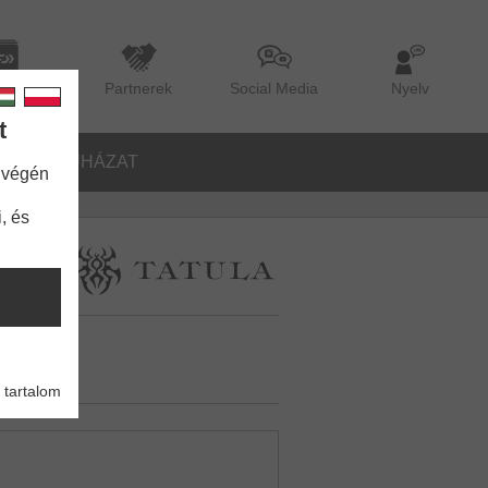
lógus
Partnerek
Social Media
Nyelv
t
ŐK
RUHÁZAT
 végén
, és
 tartalom