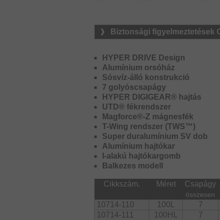
megakadályozza, hogy a kapcsoló ak
A mechanikus fék Zero Adjuster-je ú
Biztonsági figyelmeztetések
távolságot eredményezzen. (ezt a beá
Az orsó gond nélkül tisztítható folyó 
HYPER DRIVE Design
Alumínium orsóház
Az új Tatula TW 100 egy igazi univer
Sósvíz-álló konstrukció
választás.
7 golyóscsapágy
HYPER DIGIGEAR® hajtás
UTD® fékrendszer
Magforce®-Z mágnesfék
T-Wing rendszer (TWS™)
Super duralumínium SV dob
Alumínium hajtókar
I-alakú hajtókargomb
Balkezes modell
Cikkszám.
Méret
Csapágy
összesen
10714-110
100L
7
10714-111
100HL
7