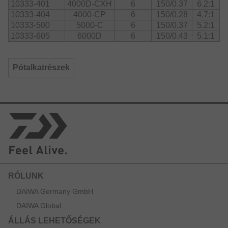
4000D-CX, 5000-C és 6000D modellek pedig L-es méretű,
10333-401
4000D-CXH
6
150/0.37
6.2:1
T-alakú hajtókar gombbal vannak szerelve.
10333-404
4000-CP
6
150/0.28
4.7:1
10333-500
5000-C
6
150/0.37
5.2:1
10333-605
6000D
6
150/0.43
5.1:1
Pótalkatrészek
RÓLUNK
DAIWA Germany GmbH
DAIWA Global
ÁLLÁS LEHETŐSÉGEK