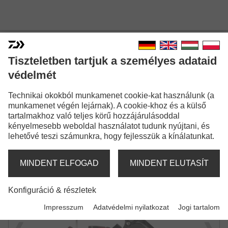
Tiszteletben tartjuk a személyes adataid
védelmét
23 FUEGO LT
PERGETŐ ORSÓ
Technikai okokból munkamenet cookie-kat használunk (a
munkamenet végén lejárnak). A cookie-khoz és a külső
tartalmakhoz való teljes körű hozzájárulásoddal
kényelmesebb weboldal használatot tudunk nyújtani, és
lehetővé teszi számunkra, hogy fejlesszük a kínálatunkat.
MINDENT ELFOGAD
MINDENT ELUTASÍT
Konfiguráció & részletek
Impresszum
Adatvédelmi nyilatkozat
Jogi tartalom