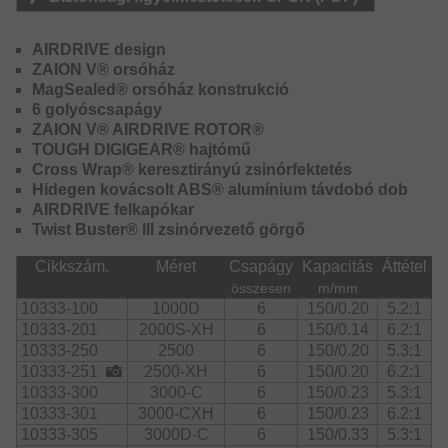
Az új Airdrive felkapókar könnyebb, mint az eddigiek,
rendkívül rugalmas, és az új felkapókar szerkezettel
AIRDRIVE design
kombinálva jelentősen kevesebb az összegabalyodás
ZAION V® orsóház
esélye dobás közben.
MagSealed® orsóház konstrukció
6 golyóscsapágy
Az erős Tough Digigear hajtás selymesen fut, és a Zaion V
ZAION V® AIRDRIVE ROTOR®
anyagból készült orsótestbe stabilan van beépítve.
TOUGH DIGIGEAR® hajtómű
Cross Wrap® keresztirányú zsinórfektetés
A Magsealed technológia megakadályozza, hogy a
Hidegen kovácsolt ABS® alumínium távdobó dob
tengelybe sós víz és szennyeződések hatoljanak be,
AIRDRIVE felkapókar
ezáltal hosszú élettartamot biztosít.
Twist Buster® III zsinórvezető görgő
A Twistbuster III görgő biztosítja, hogy különösen a fonott
Cikkszám.
Méret
Csapágy
Kapacitás
Áttétel
B
zsinórt nem lapul el horgászat közben, és így kevesebb
csavarodás keletkezik.
összesen
m/mm
10333-100
1000D
6
150/0.20
5.2:1
Az új ATD Type-L fék nem tapad le, a zsinórt optimálisan
10333-201
2000S-XH
6
150/0.14
6.2:1
és folyamatosan adagolja terhelés alatt.
10333-250
2500
6
150/0.20
5.3:1
10333-251
2500-XH
6
150/0.20
6.2:1
Műszaki kivitel:
10333-300
3000-C
6
150/0.23
5.3:1
10333-301
3000-CXH
6
150/0.23
6.2:1
Az 1000D és 2500 közötti méretek I-alakú, a 3000-C,
10333-305
3000D-C
6
150/0.33
5.3:1
3000-CXH, 3000D-C és 4000-CP méretek T-alakú, a