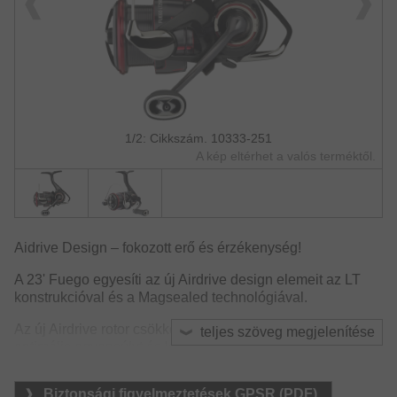
1/2: Cikkszám. 10333-251
A kép eltérhet a valós terméktől.
Aidrive Design – fokozott erő és érzékenység!
A 23' Fuego egyesíti az új Airdrive design elemeit az LT
konstrukcióval és a Magsealed technológiával.
Az új Airdrive rotor csökkenti az orsó első felének a súlyát,
teljes szöveg megjelenítése
optimális egyensúlyt és könnyedebb futást biztosítva. Ez a
könnyedebb futás nagyobb érzékenységet és csalikontrollt
eredményez.
Biztonsági figyelmeztetések GPSR (PDF)