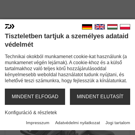
Tiszteletben tartjuk a személyes adataid
védelmét
20 TATULA TWS 300
Technikai okokból munkamenet cookie-kat használunk (a
NAGY TEHERBÍRÁSÚ BAITCASTING ORSÓ
munkamenet végén lejárnak). A cookie-khoz és a külső
tartalmakhoz való teljes körű hozzájárulásoddal
kényelmesebb weboldal használatot tudunk nyújtani, és
lehetővé teszi számunkra, hogy fejlesszük a kínálatunkat.
MINDENT ELFOGAD
MINDENT ELUTASÍT
Konfiguráció & részletek
Impresszum
Adatvédelmi nyilatkozat
Jogi tartalom