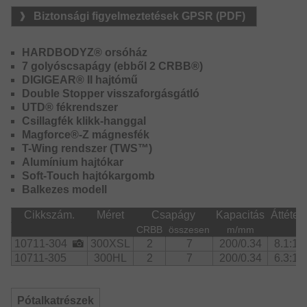
Ideális orsó XXL gumikkal, mondjuk a Shallow Screw
Biztonsági figyelmeztetések GPSR (PDF)
szerelési megoldással nagy csukákra pergessünk
tavasszal a sekély területeken. 140 gramm csalisúlyig
ajánljuk.
HARDBODYZ® orsóház
7 golyóscsapágy (ebből 2 CRBB®)
A Tatula TWS 300HL fékereje tekintélyes, 13kg! Az XSL
DIGIGEAR® II hajtómű
modell fékereje 11kg.
Double Stopper visszaforgásgátló
UTD® fékrendszer
Csillagfék klikk-hanggal
Magforce®-Z mágnesfék
T-Wing rendszer (TWS™)
Alumínium hajtókar
Soft-Touch hajtókargomb
Balkezes modell
Cikkszám.
Méret
Csapágy
Kapacitás
Áttétel
CRBB
összesen
m/mm
10711-304
300XSL
2
7
200/0.34
8.1:1
10711-305
300HL
2
7
200/0.34
6.3:1
Pótalkatrészek