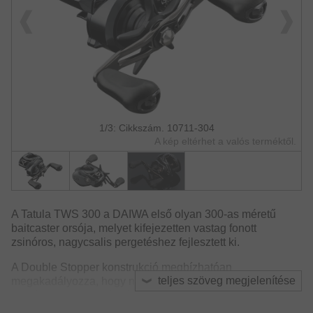
1/3: Cikkszám. 10711-304
A kép eltérhet a valós terméktől.
A Tatula TWS 300 a DAIWA első olyan 300-as méretű
baitcaster orsója, melyet kifejezetten vastag fonott
zsinóros, nagycsalis pergetéshez fejlesztett ki.
A Double Stopper konstrukció megbízhatóan
teljes szöveg megjelenítése
megakadályozza, hogy nagy hidegben és extrém terhelés
esetén a visszaforgásgátló megforogjon.